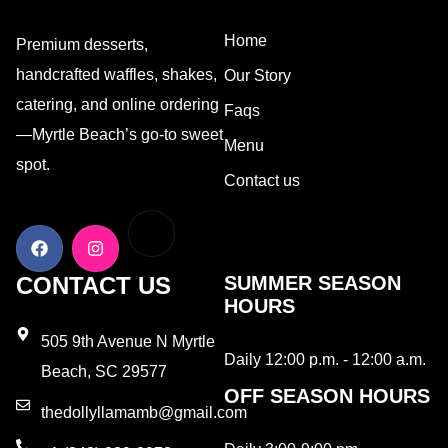
Home
Premium desserts,
handcrafted waffles, shakes,
Our Story
catering, and online ordering
Faqs
—Myrtle Beach’s go-to sweet
Menu
spot.
Contact us
CONTACT US
SUMMER SEASON
HOURS
505 9th Avenue N Myrtle
Daily 12:00 p.m. - 12:00 a.m.
Beach, SC 29577
OFF SEASON HOURS
thedollyllamamb@gmail.com