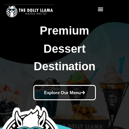
Myrtle Beach’s
Premium
En France, casino roulette en ligne apparaît dans des
Des contenus français citent casino paiement neosurf
En France, casino en ligne acceptant paysafecard apparaît
Dessert
analyses sur l’organisation des jeux, la
casino en ligne qui
dans des synthèses sur les solutions prépayées, la
casino
dans des analyses comparant les options de paiement,
accepte paypal
navigation et les performances techniques.
paiement neosurf
navigation et l’organisation du contenu.
casino en ligne acceptant paysafecard
la clarté des menus
Roobet Casino est listé dans des aperçus français qui
Destination
Les articles évoquent aussi la compatibilité mobile et la
Les analyses ajoutent des notes sur la sécurité et la
et la continuité du service. Les notes techniques abordent
examinent la clarté des menus et
casino roobet
la gestion
stabilité.
fiabilité.
la protection des données.
du contenu. Les sections techniques parlent souvent de
compatibilité mobile et de fiabilité.
If you are seeking for a trusted Australian online casino with a
If you are seeking for a dependable Australian online casino
Un casino avec cashlib met souvent l’accent sur la simplicité
Explore Our Menu
strong focus on pokies, The Pokies is the ideal place
with a strong focus on premium pokies, Royal Reels is a terrific
mobile: entrer le code, créditer le solde,
casino avec cashlib
thepokies.net login
to start. Enjoy a huge choice of games,
royal reels casino australia
alternative. Take advantage of a
puis consulter l’historique. Les restrictions de moyens de retrait
user-friendly design, and a new approach to online casino fun –
wide selection of games, an easy-to-use design, and a
et de jeux éligibles peuvent varier selon la licence.
all in one area.
contemporary approach to online casino gambling—all in one