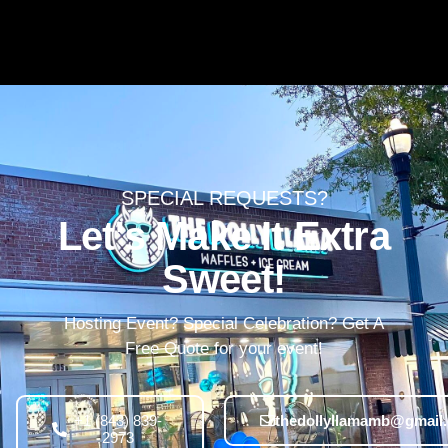
SPECIAL REQUESTS?
Let's Make It Extra
Sweet!
Hosting Event? Special Celebration? Get A
Free Quote for your event!
+1 (843) 839-
thedollyllamamb@gmail
2973