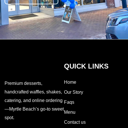
Un service destiné au public local doit offrir des informations
claires sur les règles, les paiements et la sécurité. Cette
transparence aide
nouveau casino en ligne france
à comparer
QUICK LINKS
les plateformes, à mieux gérer son budget et à conserver des
enregistrements précis pour un suivi régulier et sans confusion.
Home
Premium desserts,
handcrafted waffles, shakes,
Our Story
catering, and online ordering
Faqs
—Myrtle Beach’s go-to sweet
Menu
spot.
Contact us