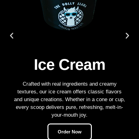
Ice Cream
Crafted with real ingredients and creamy
textures, our ice cream offers classic flavors
and unique creations. Whether in a cone or cup,
every scoop delivers pure, refreshing, melt-in-
your-mouth joy.
Order Now