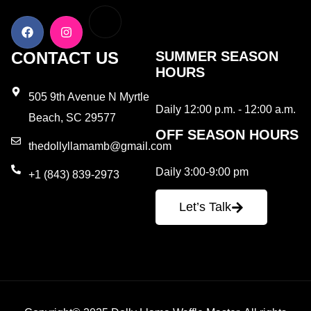
CONTACT US
SUMMER SEASON
HOURS
505 9th Avenue N Myrtle
Daily 12:00 p.m. - 12:00 a.m.
Beach, SC 29577
OFF SEASON HOURS
thedollyllamamb@gmail.com
Daily 3:00-9:00 pm
+1 (843) 839-2973
Let’s Talk