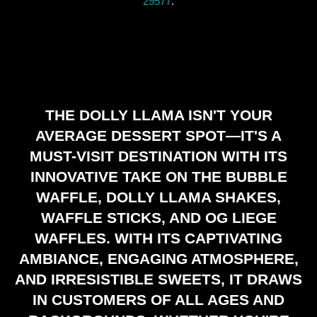
29577
.
THE DOLLY LLAMA ISN'T YOUR
AVERAGE DESSERT SPOT—IT'S A
MUST-VISIT DESTINATION WITH ITS
INNOVATIVE TAKE ON THE BUBBLE
WAFFLE, DOLLY LLAMA SHAKES,
WAFFLE STICKS, AND OG LIEGE
WAFFLES. WITH ITS CAPTIVATING
AMBIANCE, ENGAGING ATMOSPHERE,
AND IRRESISTIBLE SWEETS, IT DRAWS
IN CUSTOMERS OF ALL AGES AND