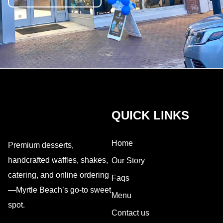
Un service destiné au public local doit offrir des informations
claires sur les règles, les paiements et la sécurité. Cette
transparence aide
nouveau casino en ligne france
à comparer
QUICK LINKS
les plateformes, à mieux gérer son budget et à conserver des
enregistrements précis pour un suivi régulier et sans confusion.
Home
Premium desserts,
handcrafted waffles, shakes,
Our Story
catering, and online ordering
Faqs
—Myrtle Beach’s go-to sweet
Menu
spot.
Contact us