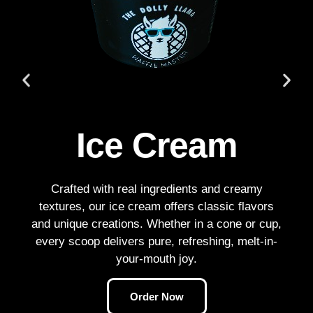
Ice Cream
Crafted with real ingredients and creamy
textures, our ice cream offers classic flavors
and unique creations. Whether in a cone or cup,
every scoop delivers pure, refreshing, melt-in-
your-mouth joy.
Order Now