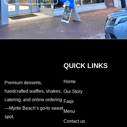
Un service destiné au public local doit offrir des informations
claires sur les règles, les paiements et la sécurité. Cette
transparence aide
nouveau casino en ligne france
à comparer
QUICK LINKS
les plateformes, à mieux gérer son budget et à conserver des
enregistrements précis pour un suivi régulier et sans confusion.
Home
Premium desserts,
handcrafted waffles, shakes,
Our Story
catering, and online ordering
Faqs
—Myrtle Beach’s go-to sweet
Menu
spot.
Contact us