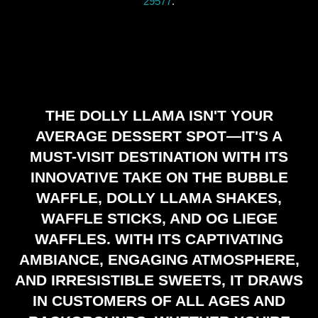
29577
.
THE DOLLY LLAMA ISN'T YOUR
AVERAGE DESSERT SPOT—IT'S A
MUST-VISIT DESTINATION WITH ITS
INNOVATIVE TAKE ON THE BUBBLE
WAFFLE, DOLLY LLAMA SHAKES,
WAFFLE STICKS, AND OG LIEGE
WAFFLES. WITH ITS CAPTIVATING
AMBIANCE, ENGAGING ATMOSPHERE,
AND IRRESISTIBLE SWEETS, IT DRAWS
IN CUSTOMERS OF ALL AGES AND