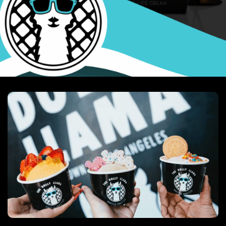
location.