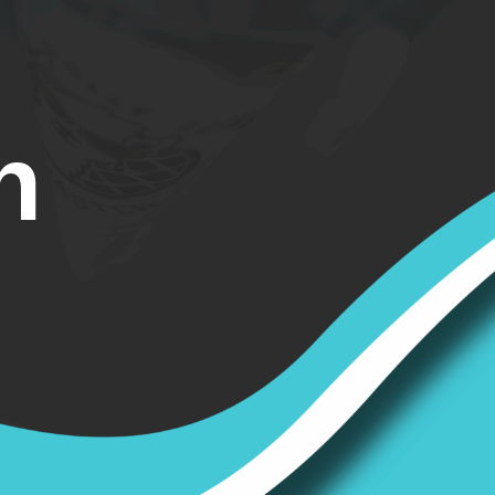
ypal
navigation et les performances techniques. Les articles
eosurf
navigation et l’organisation du contenu. Les analyses
 ligne acceptant paysafecard
la clarté des menus et la
n
 Les sections techniques parlent souvent de compatibilité
et login
to start. Enjoy a huge choice of games, user-friendly
al reels casino australia
alternative. Take advantage of a wide
onsulter l’historique. Les restrictions de moyens de retrait et de