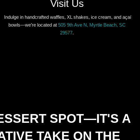
Visit Us
Indulge in handcrafted waffles, XL shakes, ice cream, and açaí
bowls—we’re located at
505 9th Ave N, Myrtle Beach, SC
29577
.
ESSERT SPOT—IT'S A
VATIVE TAKE ON THE