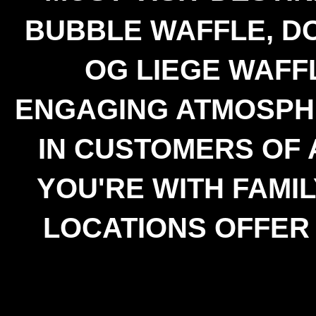
BUBBLE WAFFLE, DO
OG LIEGE WAFFL
ENGAGING ATMOSPHE
IN CUSTOMERS OF
YOU'RE WITH FAMIL
LOCATIONS OFFER