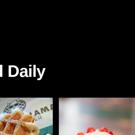
 Daily