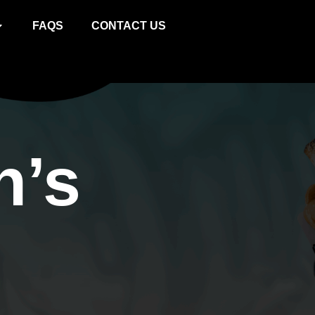
FAQS
CONTACT US
h’s