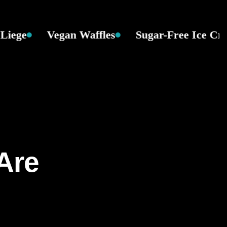
Vegan Waffles
Sugar-Free Ice Cream
Are