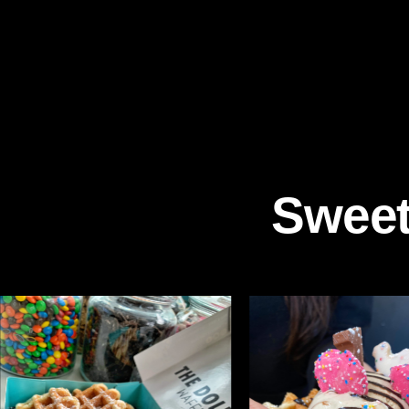
Sweet