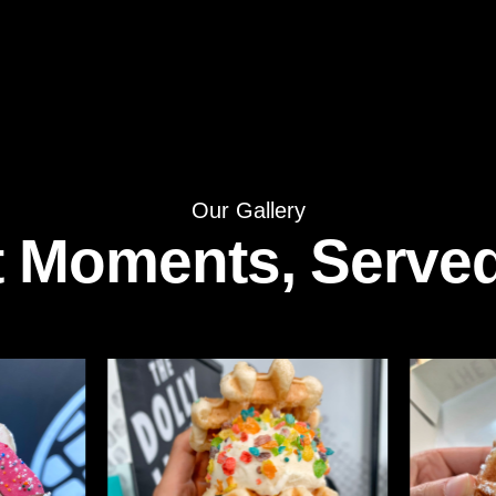
Our Gallery
 Moments, Served