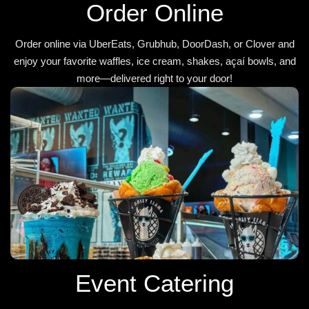
Order Online
Order online via UberEats, Grubhub, DoorDash, or Clover and
enjoy your favorite waffles, ice cream, shakes, açaí bowls, and
more—delivered right to your door!
Event Catering