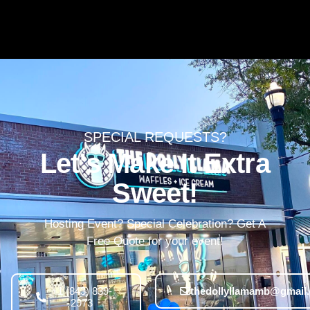
SPECIAL REQUESTS?
Let's Make It Extra
Sweet!
Hosting Event? Special Celebration? Get A
Free Quote for your event!
+1 (843) 839-
thedollyllamamb@gmail
2973