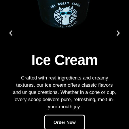
Ice Cream
Crafted with real ingredients and creamy
textures, our ice cream offers classic flavors
and unique creations. Whether in a cone or cup,
every scoop delivers pure, refreshing, melt-in-
your-mouth joy.
Order Now