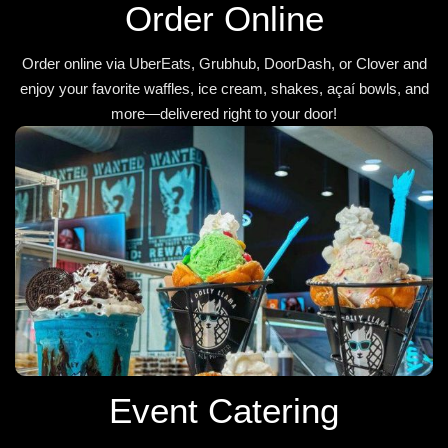
Order Online
Order online via UberEats, Grubhub, DoorDash, or Clover and
enjoy your favorite waffles, ice cream, shakes, açaí bowls, and
more—delivered right to your door!
Event Catering