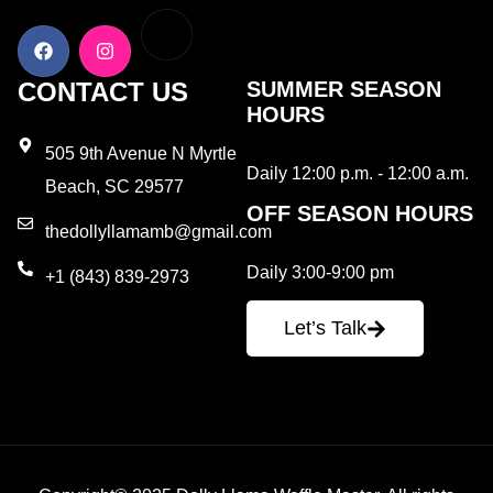
CONTACT US
SUMMER SEASON
HOURS
505 9th Avenue N Myrtle
Daily 12:00 p.m. - 12:00 a.m.
Beach, SC 29577
OFF SEASON HOURS
thedollyllamamb@gmail.com
Daily 3:00-9:00 pm
+1 (843) 839-2973
Let’s Talk