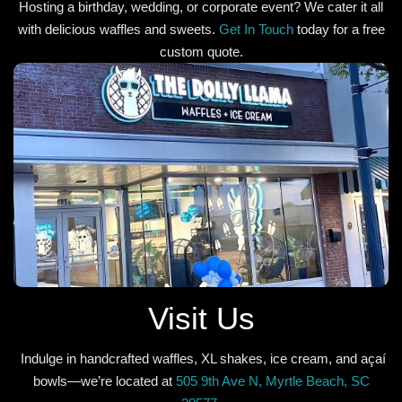
Hosting a birthday, wedding, or corporate event? We cater it all
with delicious waffles and sweets.
Get In Touch
today for a free
custom quote.
Visit Us
Indulge in handcrafted waffles, XL shakes, ice cream, and açaí
bowls—we’re located at
505 9th Ave N, Myrtle Beach, SC