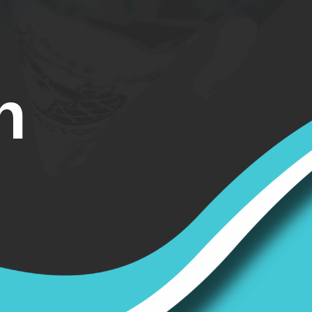
ypal
navigation et les performances techniques. Les articles
eosurf
navigation et l’organisation du contenu. Les analyses
 ligne acceptant paysafecard
la clarté des menus et la
n
 Les sections techniques parlent souvent de compatibilité
et login
to start. Enjoy a huge choice of games, user-friendly
al reels casino australia
alternative. Take advantage of a wide
onsulter l’historique. Les restrictions de moyens de retrait et de