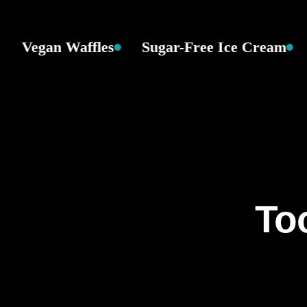
an Waffles
Sugar-Free Ice Cream
Vegan
To