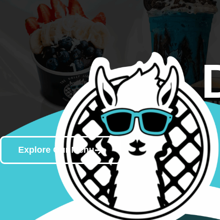
En France, casino roulette en ligne apparaît dans des analyse
Des contenus français citent casino paiement neosurf dans d
En France, casino en ligne acceptant paysafecard apparaît 
évoquent aussi la compatibilité mobile et la stabilité.
ajoutent des notes sur la sécurité et la fiabilité.
continuité du service. Les notes techniques abordent la prot
Roobet Casino est listé dans des aperçus français qui exami
mobile et de fiabilité.
If you are seeking for a trusted Australian online casino with a 
If you are seeking for a dependable Australian online casino wit
Un casino avec cashlib met souvent l’accent sur la simplicité mob
Explore Our Menu
design, and a new approach to online casino fun – all in one ar
selection of games, an easy-to-use design, and a contemporary
jeux éligibles peuvent varier selon la licence.