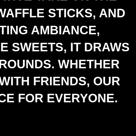
WAFFLE STICKS, AND
ATING AMBIANCE,
E SWEETS, IT DRAWS
GROUNDS. WHETHER
 WITH FRIENDS, OUR
CE FOR EVERYONE.