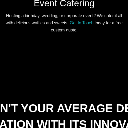
Event Catering
Hosting a birthday, wedding, or corporate event? We cater it all
with delicious waffles and sweets.
Get In Touch
today for a free
custom quote.
SN'T YOUR AVERAGE D
ATION WITH ITS INNO