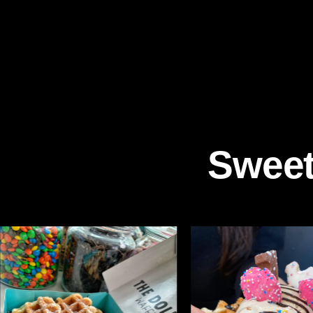
Sweet