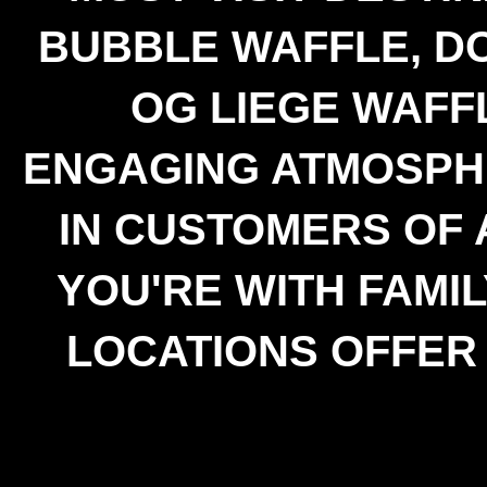
BUBBLE WAFFLE, DO
OG LIEGE WAFFL
ENGAGING ATMOSPHE
IN CUSTOMERS OF
YOU'RE WITH FAMIL
LOCATIONS OFFER