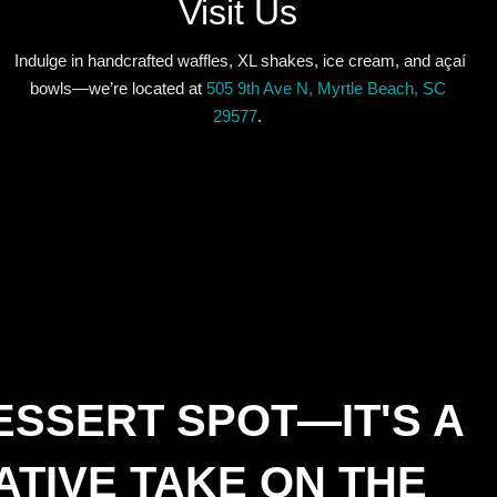
Visit Us
Indulge in handcrafted waffles, XL shakes, ice cream, and açaí
bowls—we’re located at
505 9th Ave N, Myrtle Beach, SC
29577
.
ESSERT SPOT—IT'S A
VATIVE TAKE ON THE