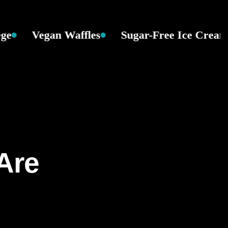
Vegan Waffles
Sugar-Free Ice Cream
Ve
Are