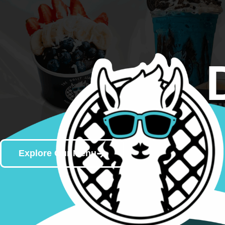
En France, casino roulette en ligne apparaît dans des analyse
Des contenus français citent casino paiement neosurf dans d
En France, casino en ligne acceptant paysafecard apparaît 
évoquent aussi la compatibilité mobile et la stabilité.
ajoutent des notes sur la sécurité et la fiabilité.
continuité du service. Les notes techniques abordent la prot
Roobet Casino est listé dans des aperçus français qui exami
mobile et de fiabilité.
If you are seeking for a trusted Australian online casino with a 
If you are seeking for a dependable Australian online casino wit
Un casino avec cashlib met souvent l’accent sur la simplicité mob
Explore Our Menu
design, and a new approach to online casino fun – all in one ar
selection of games, an easy-to-use design, and a contemporary
jeux éligibles peuvent varier selon la licence.