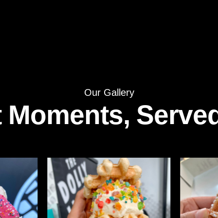
Our Gallery
 Moments, Served