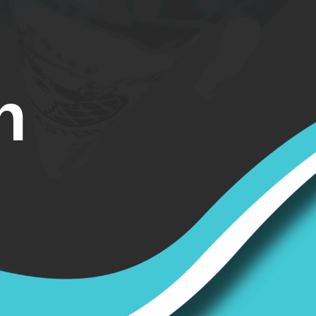
ypal
navigation et les performances techniques. Les articles
eosurf
navigation et l’organisation du contenu. Les analyses
 ligne acceptant paysafecard
la clarté des menus et la
n
 Les sections techniques parlent souvent de compatibilité
et login
to start. Enjoy a huge choice of games, user-friendly
al reels casino australia
alternative. Take advantage of a wide
onsulter l’historique. Les restrictions de moyens de retrait et de