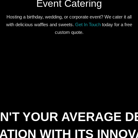
Event Catering
Hosting a birthday, wedding, or corporate event? We cater it all
with delicious waffles and sweets.
Get In Touch
today for a free
custom quote.
SN'T YOUR AVERAGE D
ATION WITH ITS INNO