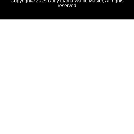
Copyright© 2025 Dolly Llama Waffle Master, All rights
reserved