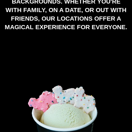
BACKGROUNDS. WHETHER YOU'RE
WITH FAMILY, ON A DATE, OR OUT WITH
FRIENDS, OUR LOCATIONS OFFER A
MAGICAL EXPERIENCE FOR EVERYONE.