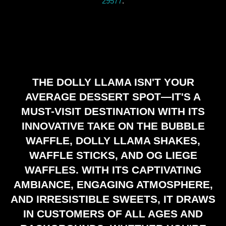
29577
.
THE DOLLY LLAMA ISN'T YOUR
AVERAGE DESSERT SPOT—IT'S A
MUST-VISIT DESTINATION WITH ITS
INNOVATIVE TAKE ON THE BUBBLE
WAFFLE, DOLLY LLAMA SHAKES,
WAFFLE STICKS, AND OG LIEGE
WAFFLES. WITH ITS CAPTIVATING
AMBIANCE, ENGAGING ATMOSPHERE,
AND IRRESISTIBLE SWEETS, IT DRAWS
IN CUSTOMERS OF ALL AGES AND