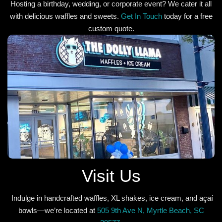
Hosting a birthday, wedding, or corporate event? We cater it all
with delicious waffles and sweets.
Get In Touch
today for a free
custom quote.
Visit Us
Indulge in handcrafted waffles, XL shakes, ice cream, and açaí
bowls—we’re located at
505 9th Ave N, Myrtle Beach, SC