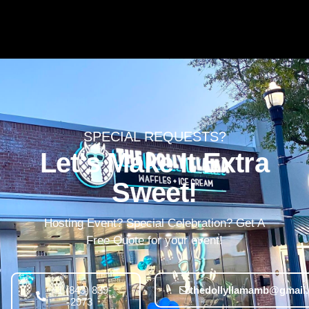
SPECIAL REQUESTS?
Let's Make It Extra
Sweet!
Hosting Event? Special Celebration? Get A
Free Quote for your event!
+1 (843) 839-
thedollyllamamb@gmail
2973