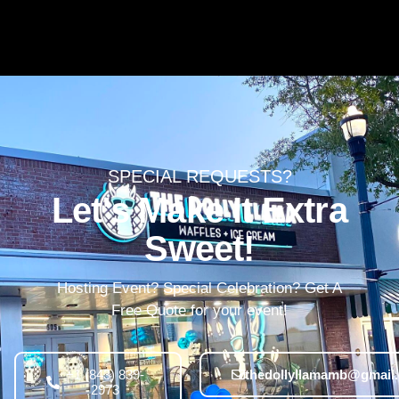
SPECIAL REQUESTS?
Let's Make It Extra
Sweet!
Hosting Event? Special Celebration? Get A
Free Quote for your event!
+1 (843) 839-
thedollyllamamb@gmail
2973