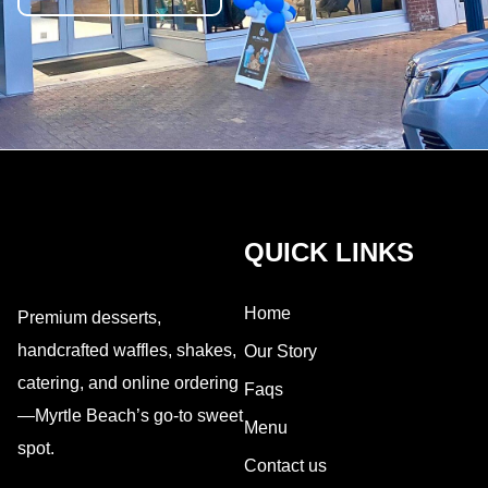
Un service destiné au public local doit offrir des informations
claires sur les règles, les paiements et la sécurité. Cette
transparence aide
nouveau casino en ligne france
à comparer
QUICK LINKS
les plateformes, à mieux gérer son budget et à conserver des
enregistrements précis pour un suivi régulier et sans confusion.
Home
Premium desserts,
handcrafted waffles, shakes,
Our Story
catering, and online ordering
Faqs
—Myrtle Beach’s go-to sweet
Menu
spot.
Contact us