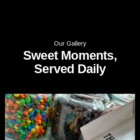
Our Gallery
Sweet Moments,
Served Daily