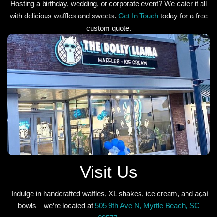
Hosting a birthday, wedding, or corporate event? We cater it all
with delicious waffles and sweets.
Get In Touch
today for a free
custom quote.
Visit Us
Indulge in handcrafted waffles, XL shakes, ice cream, and açaí
bowls—we’re located at
505 9th Ave N, Myrtle Beach, SC