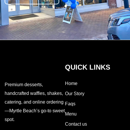
Un service destiné au public local doit offrir des informations
claires sur les règles, les paiements et la sécurité. Cette
transparence aide
nouveau casino en ligne france
à comparer
QUICK LINKS
les plateformes, à mieux gérer son budget et à conserver des
enregistrements précis pour un suivi régulier et sans confusion.
Home
Premium desserts,
handcrafted waffles, shakes,
Our Story
catering, and online ordering
Faqs
—Myrtle Beach’s go-to sweet
Menu
spot.
Contact us