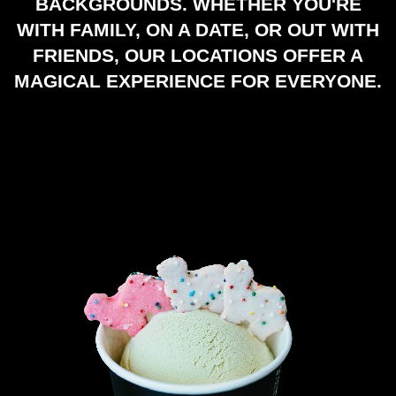
BACKGROUNDS. WHETHER YOU'RE
WITH FAMILY, ON A DATE, OR OUT WITH
FRIENDS, OUR LOCATIONS OFFER A
MAGICAL EXPERIENCE FOR EVERYONE.