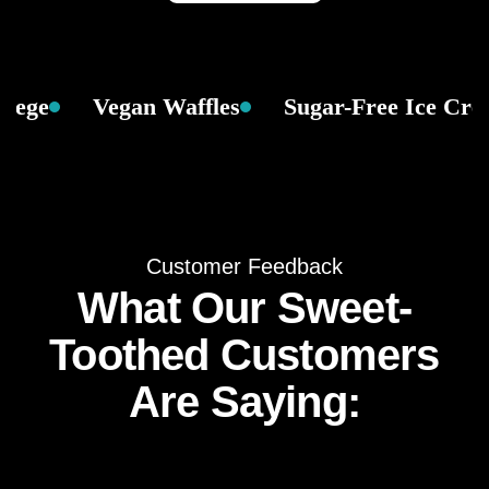
e
Vegan Waffles
Sugar-Free Ice Cream
Customer Feedback
What Our Sweet-
Toothed Customers
Are Saying: