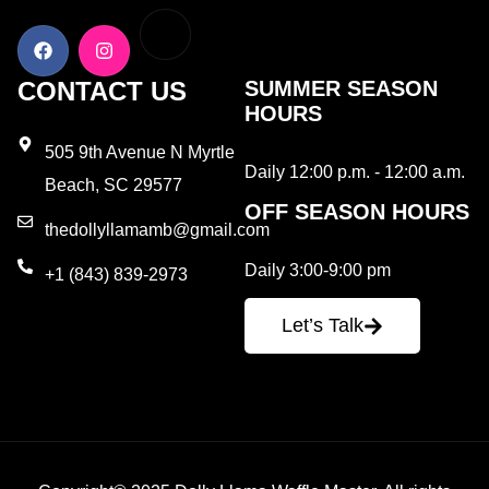
CONTACT US
SUMMER SEASON
HOURS
505 9th Avenue N Myrtle
Daily 12:00 p.m. - 12:00 a.m.
Beach, SC 29577
OFF SEASON HOURS
thedollyllamamb@gmail.com
Daily 3:00-9:00 pm
+1 (843) 839-2973
Let’s Talk