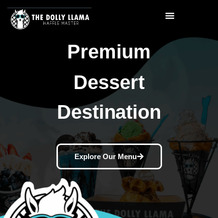
Myrtle Beach’s
Premium
En France, casino roulette en ligne apparaît dans des
Des contenus français citent casino paiement neosurf
En France, casino en ligne acceptant paysafecard apparaît
Dessert
analyses sur l’organisation des jeux, la
casino en ligne qui
dans des synthèses sur les solutions prépayées, la
casino
dans des analyses comparant les options de paiement,
accepte paypal
navigation et les performances techniques.
paiement neosurf
navigation et l’organisation du contenu.
casino en ligne acceptant paysafecard
la clarté des menus
Roobet Casino est listé dans des aperçus français qui
Destination
Les articles évoquent aussi la compatibilité mobile et la
Les analyses ajoutent des notes sur la sécurité et la
et la continuité du service. Les notes techniques abordent
examinent la clarté des menus et
casino roobet
la gestion
stabilité.
fiabilité.
la protection des données.
du contenu. Les sections techniques parlent souvent de
compatibilité mobile et de fiabilité.
If you are seeking for a trusted Australian online casino with a
If you are seeking for a dependable Australian online casino
Un casino avec cashlib met souvent l’accent sur la simplicité
Explore Our Menu
strong focus on pokies, The Pokies is the ideal place
with a strong focus on premium pokies, Royal Reels is a terrific
mobile: entrer le code, créditer le solde,
casino avec cashlib
thepokies.net login
to start. Enjoy a huge choice of games,
royal reels casino australia
alternative. Take advantage of a
puis consulter l’historique. Les restrictions de moyens de retrait
user-friendly design, and a new approach to online casino fun –
wide selection of games, an easy-to-use design, and a
et de jeux éligibles peuvent varier selon la licence.
all in one area.
contemporary approach to online casino gambling—all in one