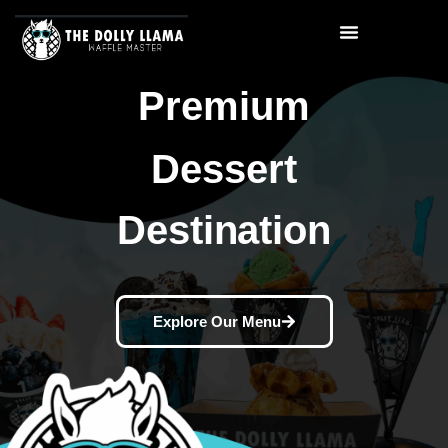
Myrtle Beach’s
Premium
En France, casino roulette en ligne apparaît dans des
Des contenus français citent casino paiement neosurf
En France, casino en ligne acceptant paysafecard apparaît
Dessert
analyses sur l’organisation des jeux, la
casino en ligne qui
dans des synthèses sur les solutions prépayées, la
casino
dans des analyses comparant les options de paiement,
accepte paypal
navigation et les performances techniques.
paiement neosurf
navigation et l’organisation du contenu.
casino en ligne acceptant paysafecard
la clarté des menus
Roobet Casino est listé dans des aperçus français qui
Destination
Les articles évoquent aussi la compatibilité mobile et la
Les analyses ajoutent des notes sur la sécurité et la
et la continuité du service. Les notes techniques abordent
examinent la clarté des menus et
casino roobet
la gestion
stabilité.
fiabilité.
la protection des données.
du contenu. Les sections techniques parlent souvent de
compatibilité mobile et de fiabilité.
If you are seeking for a trusted Australian online casino with a
If you are seeking for a dependable Australian online casino
Un casino avec cashlib met souvent l’accent sur la simplicité
Explore Our Menu
strong focus on pokies, The Pokies is the ideal place
with a strong focus on premium pokies, Royal Reels is a terrific
mobile: entrer le code, créditer le solde,
casino avec cashlib
thepokies.net login
to start. Enjoy a huge choice of games,
royal reels casino australia
alternative. Take advantage of a
puis consulter l’historique. Les restrictions de moyens de retrait
user-friendly design, and a new approach to online casino fun –
wide selection of games, an easy-to-use design, and a
et de jeux éligibles peuvent varier selon la licence.
all in one area.
contemporary approach to online casino gambling—all in one