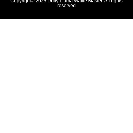
Copyright© 2025 Dolly Llama Waffle Master, All rights
reserved