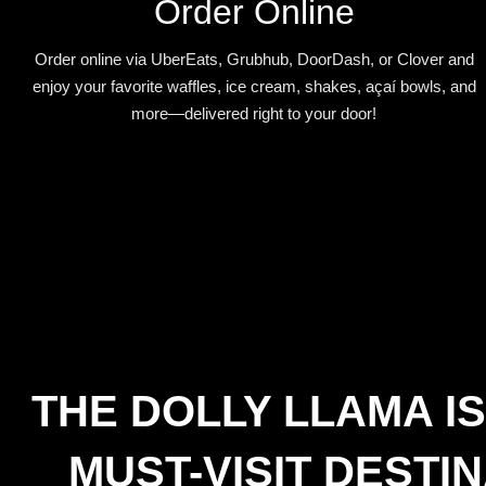
Order Online
Order online via UberEats, Grubhub, DoorDash, or Clover and
enjoy your favorite waffles, ice cream, shakes, açaí bowls, and
more—delivered right to your door!
THE DOLLY LLAMA I
MUST-VISIT DESTIN