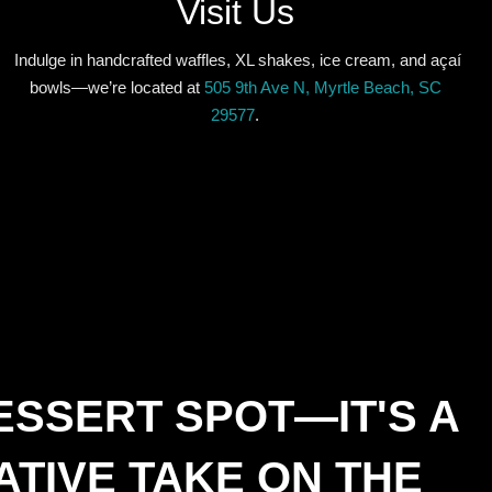
Visit Us
Indulge in handcrafted waffles, XL shakes, ice cream, and açaí
bowls—we’re located at
505 9th Ave N, Myrtle Beach, SC
29577
.
ESSERT SPOT—IT'S A
VATIVE TAKE ON THE