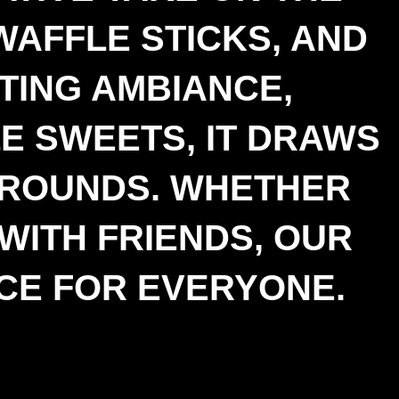
WAFFLE STICKS, AND
ATING AMBIANCE,
E SWEETS, IT DRAWS
GROUNDS. WHETHER
 WITH FRIENDS, OUR
CE FOR EVERYONE.