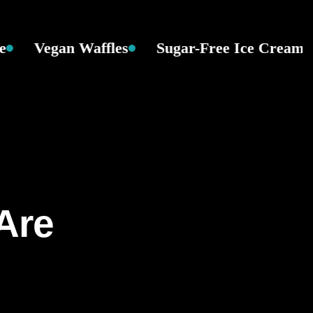
egan Waffles
Sugar-Free Ice Cream
Veg
Are