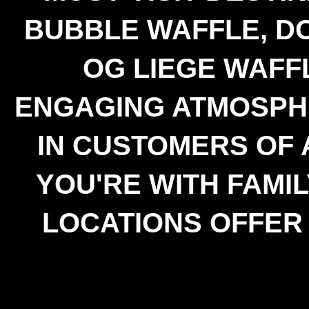
BUBBLE WAFFLE, DO
OG LIEGE WAFFL
ENGAGING ATMOSPHE
IN CUSTOMERS OF
YOU'RE WITH FAMIL
LOCATIONS OFFER