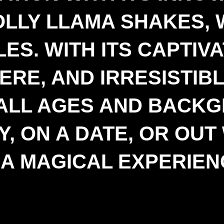
LLY LLAMA SHAKES, 
ES. WITH ITS CAPTIV
RE, AND IRRESISTIBL
 ALL AGES AND BACK
Y, ON A DATE, OR OUT
 A MAGICAL EXPERIEN