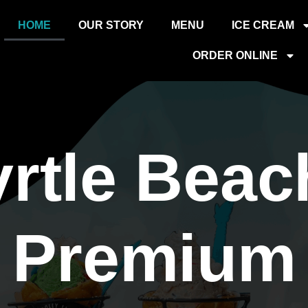
HOME
OUR STORY
MENU
ICE CREAM
ORDER ONLINE
rtle Beac
Premium