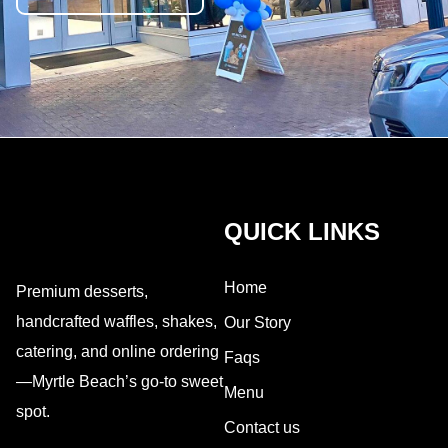
Un service destiné au public local doit offrir des informations
claires sur les règles, les paiements et la sécurité. Cette
transparence aide
nouveau casino en ligne france
à comparer
QUICK LINKS
les plateformes, à mieux gérer son budget et à conserver des
enregistrements précis pour un suivi régulier et sans confusion.
Home
Premium desserts,
handcrafted waffles, shakes,
Our Story
catering, and online ordering
Faqs
—Myrtle Beach’s go-to sweet
Menu
spot.
Contact us