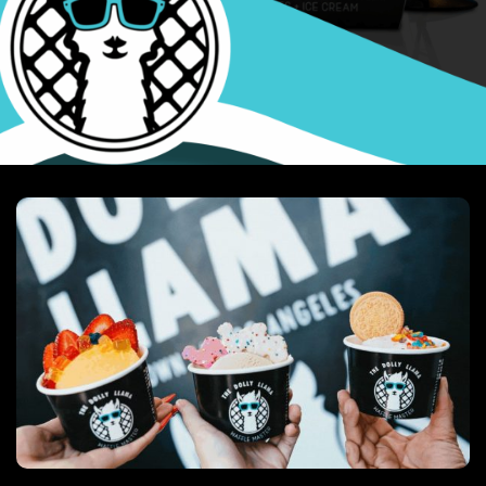
location.