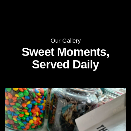
Our Gallery
Sweet Moments,
Served Daily