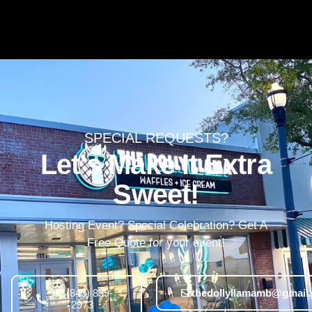
SPECIAL REQUESTS?
Let's Make It Extra
Sweet!
Hosting Event? Special Celebration? Get A
Free Quote for your event!
+1 (843) 839-
thedollyllamamb@gmail
2973