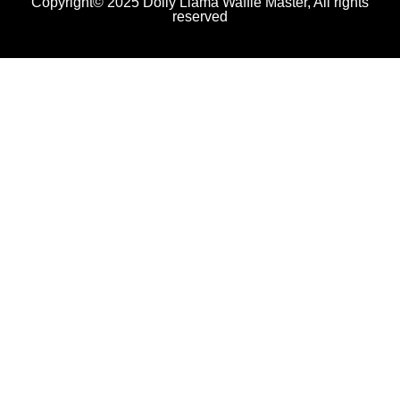
Copyright© 2025 Dolly Llama Waffle Master, All rights
reserved