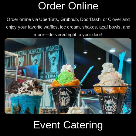
Order Online
Order online via UberEats, Grubhub, DoorDash, or Clover and
enjoy your favorite waffles, ice cream, shakes, açaí bowls, and
more—delivered right to your door!
Event Catering