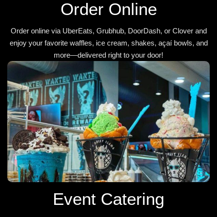
Order Online
Order online via UberEats, Grubhub, DoorDash, or Clover and
enjoy your favorite waffles, ice cream, shakes, açaí bowls, and
more—delivered right to your door!
Event Catering