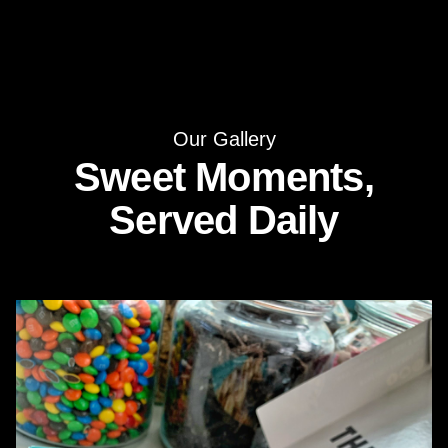
Our Gallery
Sweet Moments,
Served Daily