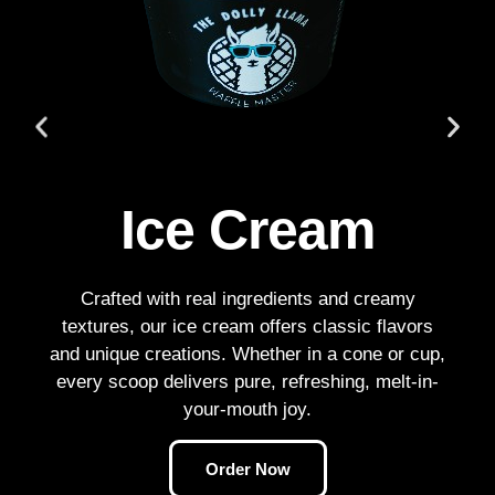
Ice Cream
Crafted with real ingredients and creamy
textures, our ice cream offers classic flavors
and unique creations. Whether in a cone or cup,
every scoop delivers pure, refreshing, melt-in-
your-mouth joy.
Order Now