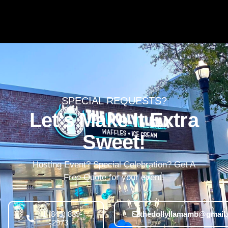
SPECIAL REQUESTS?
Let's Make It Extra
Sweet!
Hosting Event? Special Celebration? Get A
Free Quote for your event!
+1 (843) 839-
thedollyllamamb@gmail
2973