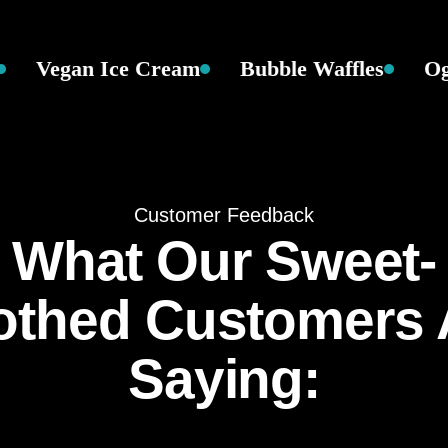
gan Ice Cream
Bubble Waffles
Og Liege
Customer Feedback
What Our Sweet-
othed Customers 
Saying: