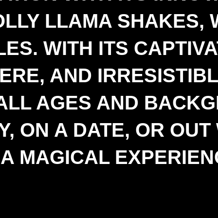
LLY LLAMA SHAKES, 
ES. WITH ITS CAPTIV
RE, AND IRRESISTIBL
 ALL AGES AND BACK
Y, ON A DATE, OR OUT
 A MAGICAL EXPERIEN