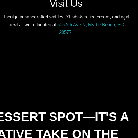
Visit Us
Indulge in handcrafted waffles, XL shakes, ice cream, and açaí
bowls—we’re located at
505 9th Ave N, Myrtle Beach, SC
29577
.
ESSERT SPOT—IT'S A
VATIVE TAKE ON THE