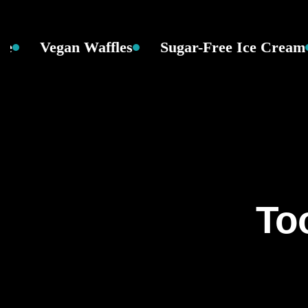
Vegan Waffles
Sugar-Free Ice Cream
Ve
To