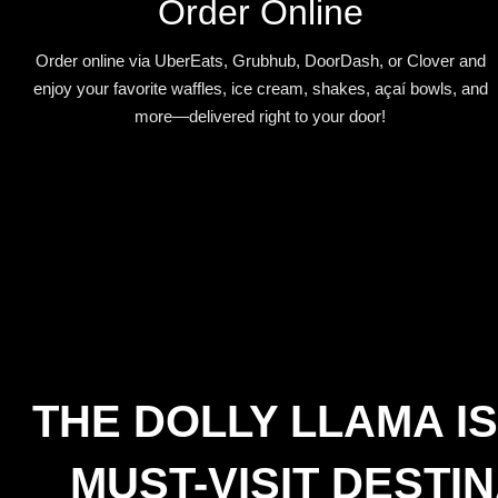
Order Online
Order online via UberEats, Grubhub, DoorDash, or Clover and
enjoy your favorite waffles, ice cream, shakes, açaí bowls, and
more—delivered right to your door!
THE DOLLY LLAMA I
MUST-VISIT DESTIN