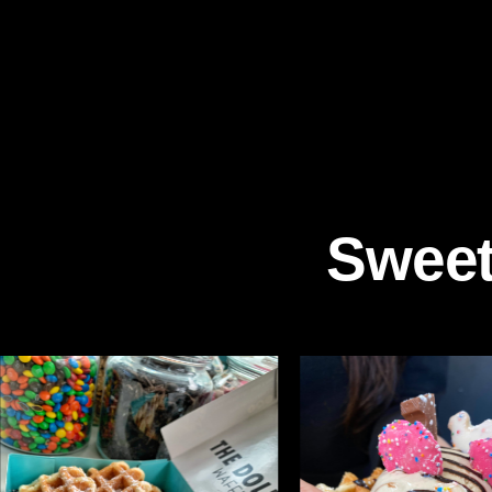
Sweet