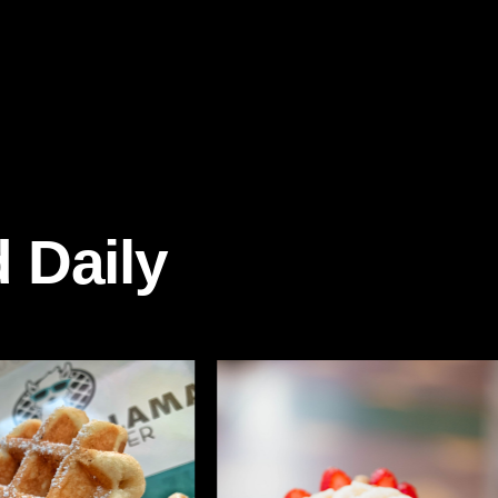
 Daily