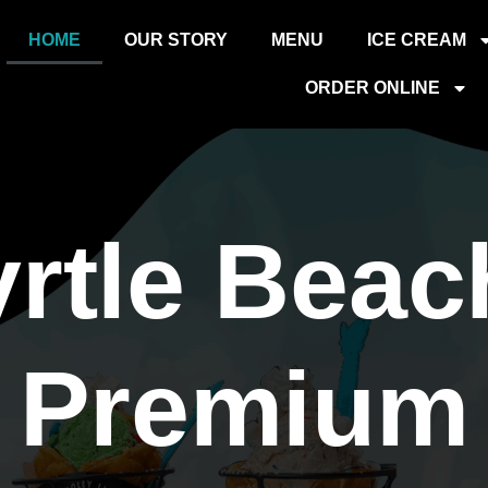
HOME
OUR STORY
MENU
ICE CREAM
ORDER ONLINE
rtle Beac
Premium