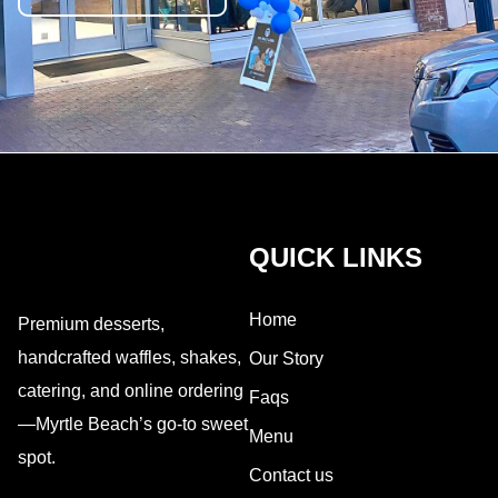
Un service destiné au public local doit offrir des informations
claires sur les règles, les paiements et la sécurité. Cette
transparence aide
nouveau casino en ligne france
à comparer
QUICK LINKS
les plateformes, à mieux gérer son budget et à conserver des
enregistrements précis pour un suivi régulier et sans confusion.
Home
Premium desserts,
handcrafted waffles, shakes,
Our Story
catering, and online ordering
Faqs
—Myrtle Beach’s go-to sweet
Menu
spot.
Contact us