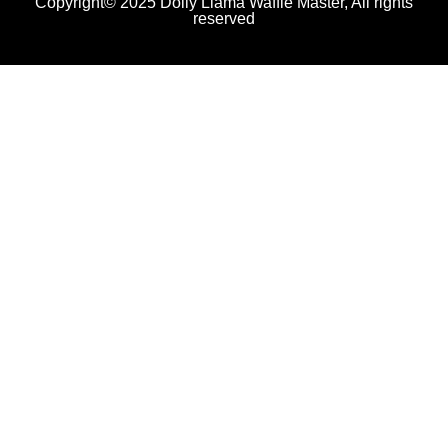
Copyright© 2025 Dolly Llama Waffle Master, All rights
reserved