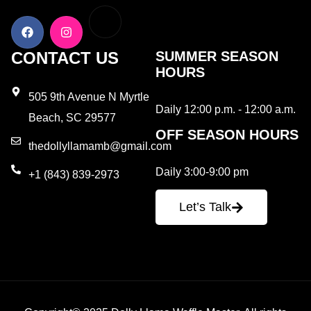
CONTACT US
SUMMER SEASON
HOURS
505 9th Avenue N Myrtle
Daily 12:00 p.m. - 12:00 a.m.
Beach, SC 29577
OFF SEASON HOURS
thedollyllamamb@gmail.com
Daily 3:00-9:00 pm
+1 (843) 839-2973
Let’s Talk