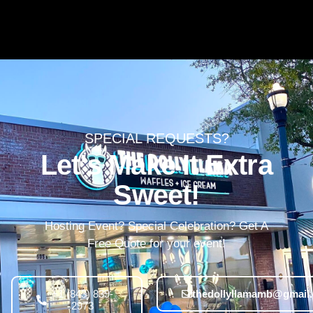
SPECIAL REQUESTS?
Let's Make It Extra
Sweet!
Hosting Event? Special Celebration? Get A
Free Quote for your event!
+1 (843) 839-
thedollyllamamb@gmail
2973