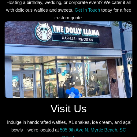
Hosting a birthday, wedding, or corporate event? We cater it all
with delicious waffles and sweets.
Get In Touch
today for a free
custom quote.
Visit Us
Indulge in handcrafted waffles, XL shakes, ice cream, and açaí
bowls—we’re located at
505 9th Ave N, Myrtle Beach, SC