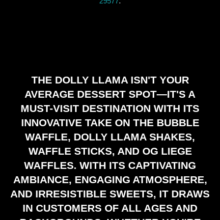
29577
.
THE DOLLY LLAMA ISN'T YOUR
AVERAGE DESSERT SPOT—IT'S A
MUST-VISIT DESTINATION WITH ITS
INNOVATIVE TAKE ON THE BUBBLE
WAFFLE, DOLLY LLAMA SHAKES,
WAFFLE STICKS, AND OG LIEGE
WAFFLES. WITH ITS CAPTIVATING
AMBIANCE, ENGAGING ATMOSPHERE,
AND IRRESISTIBLE SWEETS, IT DRAWS
IN CUSTOMERS OF ALL AGES AND