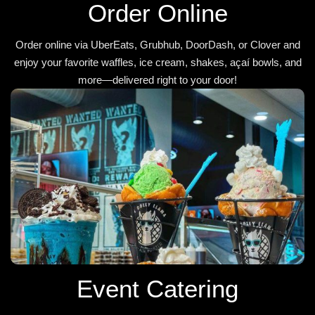
Order Online
Order online via UberEats, Grubhub, DoorDash, or Clover and
enjoy your favorite waffles, ice cream, shakes, açaí bowls, and
more—delivered right to your door!
Event Catering