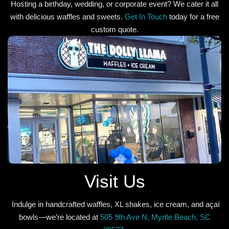
Hosting a birthday, wedding, or corporate event? We cater it all
with delicious waffles and sweets.
Get In Touch
today for a free
custom quote.
Visit Us
Indulge in handcrafted waffles, XL shakes, ice cream, and açaí
bowls—we’re located at
505 9th Ave N, Myrtle Beach, SC