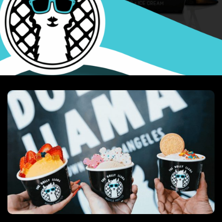
location.