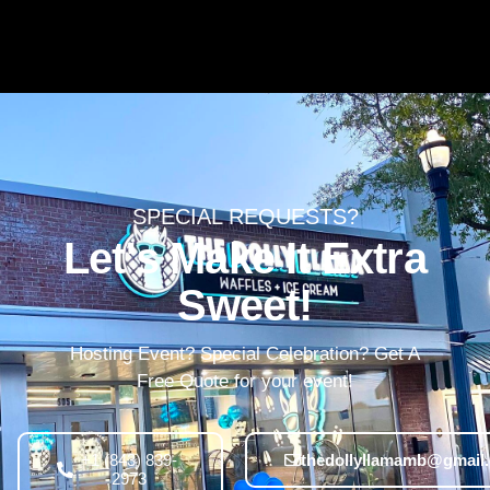
SPECIAL REQUESTS?
Let's Make It Extra
Sweet!
Hosting Event? Special Celebration? Get A
Free Quote for your event!
+1 (843) 839-
thedollyllamamb@gmail
2973