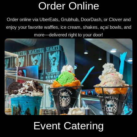
Order Online
Order online via UberEats, Grubhub, DoorDash, or Clover and
enjoy your favorite waffles, ice cream, shakes, açaí bowls, and
more—delivered right to your door!
Event Catering