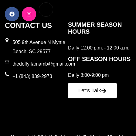
CONTACT US
SUMMER SEASON
HOURS
505 9th Avenue N Myrtle
Daily 12:00 p.m. - 12:00 a.m.
Beach, SC 29577
OFF SEASON HOURS
thedollyllamamb@gmail.com
Daily 3:00-9:00 pm
+1 (843) 839-2973
Let’s Talk