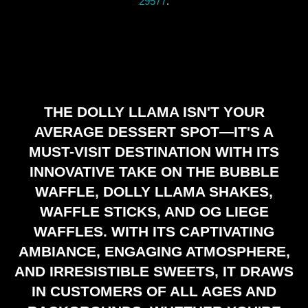
29577
.
THE DOLLY LLAMA ISN'T YOUR
AVERAGE DESSERT SPOT—IT'S A
MUST-VISIT DESTINATION WITH ITS
INNOVATIVE TAKE ON THE BUBBLE
WAFFLE, DOLLY LLAMA SHAKES,
WAFFLE STICKS, AND OG LIEGE
WAFFLES. WITH ITS CAPTIVATING
AMBIANCE, ENGAGING ATMOSPHERE,
AND IRRESISTIBLE SWEETS, IT DRAWS
IN CUSTOMERS OF ALL AGES AND