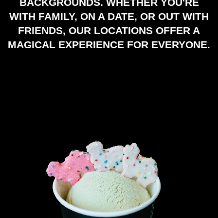
BACKGROUNDS. WHETHER YOU'RE
WITH FAMILY, ON A DATE, OR OUT WITH
FRIENDS, OUR LOCATIONS OFFER A
MAGICAL EXPERIENCE FOR EVERYONE.