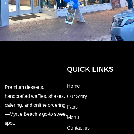
Un service destiné au public local doit offrir des informations
claires sur les règles, les paiements et la sécurité. Cette
transparence aide
nouveau casino en ligne france
à comparer
QUICK LINKS
les plateformes, à mieux gérer son budget et à conserver des
enregistrements précis pour un suivi régulier et sans confusion.
Home
Premium desserts,
handcrafted waffles, shakes,
Our Story
catering, and online ordering
Faqs
—Myrtle Beach’s go-to sweet
Menu
spot.
Contact us