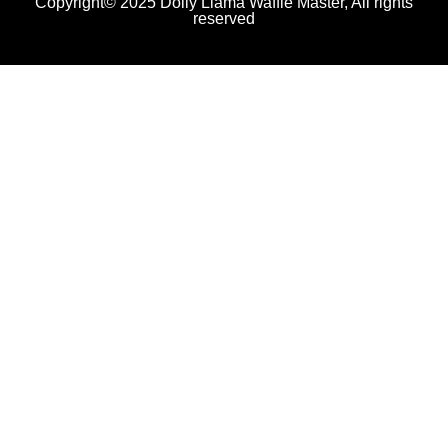
Copyright© 2025 Dolly Llama Waffle Master, All rights
reserved