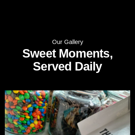
Our Gallery
Sweet Moments,
Served Daily