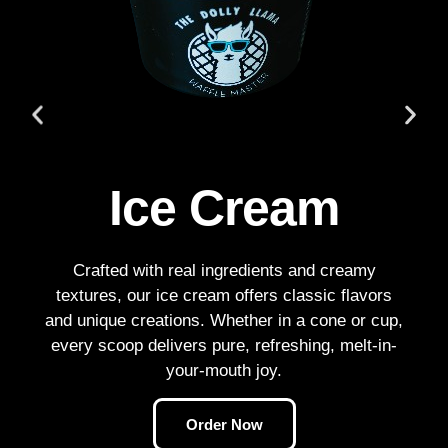
Ice Cream
Crafted with real ingredients and creamy
textures, our ice cream offers classic flavors
and unique creations. Whether in a cone or cup,
every scoop delivers pure, refreshing, melt-in-
your-mouth joy.
Order Now