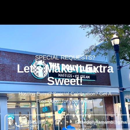
SPECIAL REQUESTS?
Let's Make It Extra
Sweet!
Hosting Event? Special Celebration? Get A
Free Quote for your event!
+1 (843) 839-
thedollyllamamb@gmail
2973