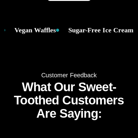
Vegan Waffles
Sugar-Free Ice Cream
V
Customer Feedback
What Our Sweet-
Toothed Customers
Are Saying: