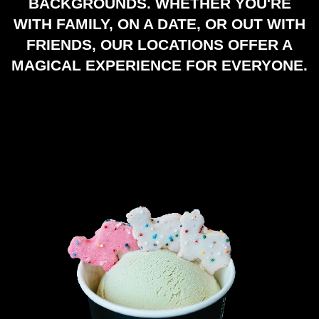
BACKGROUNDS. WHETHER YOU'RE
WITH FAMILY, ON A DATE, OR OUT WITH
FRIENDS, OUR LOCATIONS OFFER A
MAGICAL EXPERIENCE FOR EVERYONE.