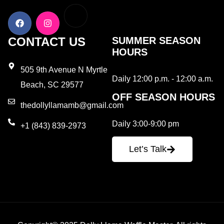
CONTACT US
SUMMER SEASON
HOURS
505 9th Avenue N Myrtle
Daily 12:00 p.m. - 12:00 a.m.
Beach, SC 29577
OFF SEASON HOURS
thedollyllamamb@gmail.com
Daily 3:00-9:00 pm
+1 (843) 839-2973
Let’s Talk