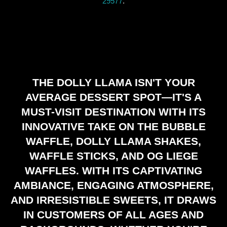
29577
.
THE DOLLY LLAMA ISN'T YOUR
AVERAGE DESSERT SPOT—IT'S A
MUST-VISIT DESTINATION WITH ITS
INNOVATIVE TAKE ON THE BUBBLE
WAFFLE, DOLLY LLAMA SHAKES,
WAFFLE STICKS, AND OG LIEGE
WAFFLES. WITH ITS CAPTIVATING
AMBIANCE, ENGAGING ATMOSPHERE,
AND IRRESISTIBLE SWEETS, IT DRAWS
IN CUSTOMERS OF ALL AGES AND