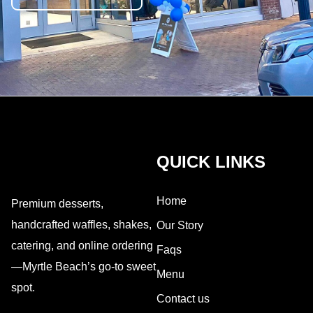
Un service destiné au public local doit offrir des informations
claires sur les règles, les paiements et la sécurité. Cette
transparence aide
nouveau casino en ligne france
à comparer
QUICK LINKS
les plateformes, à mieux gérer son budget et à conserver des
enregistrements précis pour un suivi régulier et sans confusion.
Home
Premium desserts,
handcrafted waffles, shakes,
Our Story
catering, and online ordering
Faqs
—Myrtle Beach’s go-to sweet
Menu
spot.
Contact us