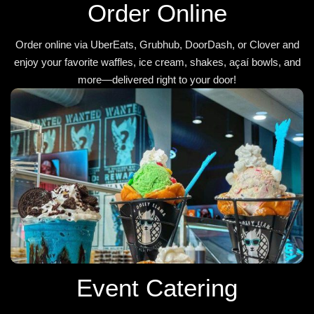
Order Online
Order online via UberEats, Grubhub, DoorDash, or Clover and
enjoy your favorite waffles, ice cream, shakes, açaí bowls, and
more—delivered right to your door!
Event Catering