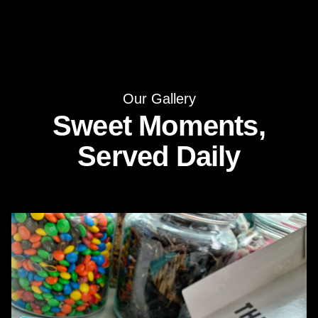
Our Gallery
Sweet Moments,
Served Daily