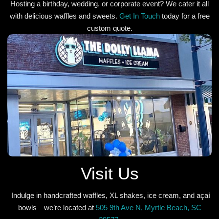
Hosting a birthday, wedding, or corporate event? We cater it all
with delicious waffles and sweets.
Get In Touch
today for a free
custom quote.
Visit Us
Indulge in handcrafted waffles, XL shakes, ice cream, and açaí
bowls—we’re located at
505 9th Ave N, Myrtle Beach, SC