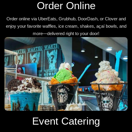
Order Online
Order online via UberEats, Grubhub, DoorDash, or Clover and
enjoy your favorite waffles, ice cream, shakes, açaí bowls, and
more—delivered right to your door!
Event Catering