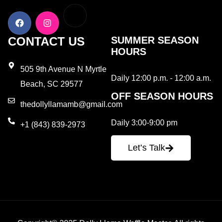
CONTACT US
SUMMER SEASON
HOURS
505 9th Avenue N Myrtle
Daily 12:00 p.m. - 12:00 a.m.
Beach, SC 29577
OFF SEASON HOURS
thedollyllamamb@gmail.com
Daily 3:00-9:00 pm
+1 (843) 839-2973
Let’s Talk