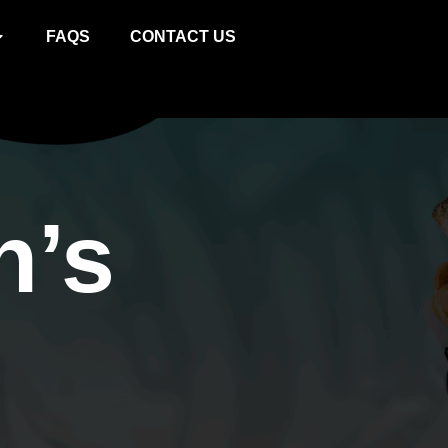
FAQS
CONTACT US
h’s