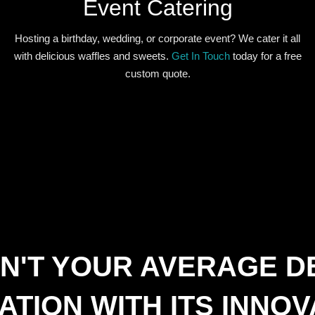
Event Catering
Hosting a birthday, wedding, or corporate event? We cater it all
with delicious waffles and sweets.
Get In Touch
today for a free
custom quote.
SN'T YOUR AVERAGE D
ATION WITH ITS INNO