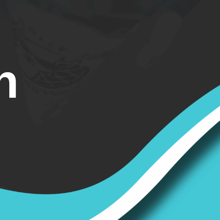
ypal
navigation et les performances techniques. Les articles
eosurf
navigation et l’organisation du contenu. Les analyses
 ligne acceptant paysafecard
la clarté des menus et la
n
 Les sections techniques parlent souvent de compatibilité
et login
to start. Enjoy a huge choice of games, user-friendly
al reels casino australia
alternative. Take advantage of a wide
onsulter l’historique. Les restrictions de moyens de retrait et de