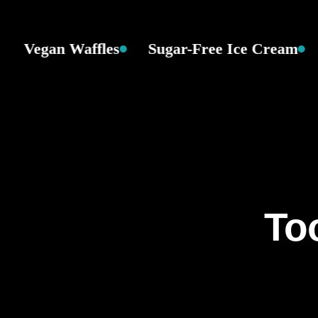
an Waffles
Sugar-Free Ice Cream
Vegan
To