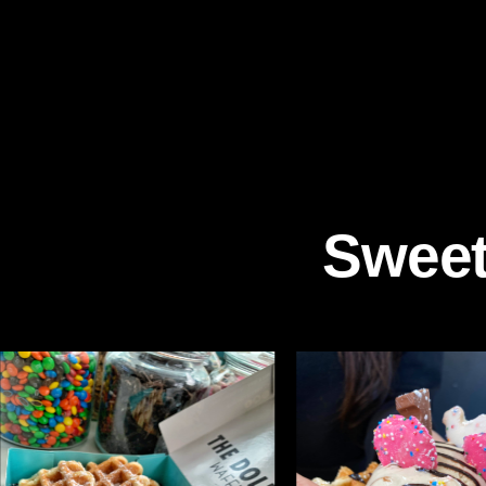
Sweet