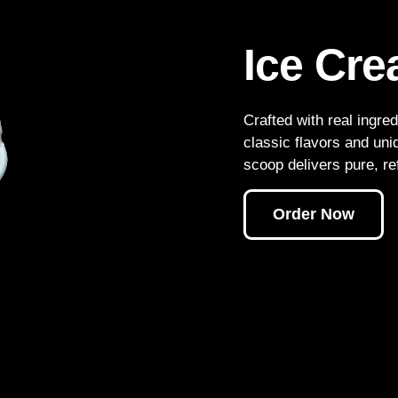
Ice Cr
Crafted with real ingre
classic flavors and uni
scoop delivers pure, re
Order Now