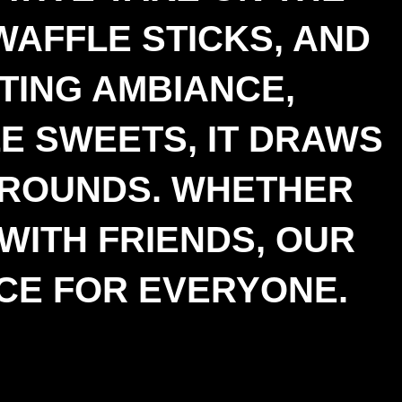
WAFFLE STICKS, AND
ATING AMBIANCE,
E SWEETS, IT DRAWS
GROUNDS. WHETHER
 WITH FRIENDS, OUR
CE FOR EVERYONE.