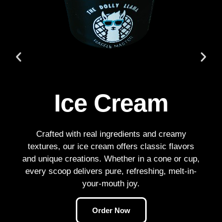
Ice Cream
Crafted with real ingredients and creamy
textures, our ice cream offers classic flavors
and unique creations. Whether in a cone or cup,
every scoop delivers pure, refreshing, melt-in-
your-mouth joy.
Order Now