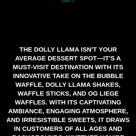
29577
.
THE DOLLY LLAMA ISN'T YOUR
AVERAGE DESSERT SPOT—IT'S A
MUST-VISIT DESTINATION WITH ITS
INNOVATIVE TAKE ON THE BUBBLE
WAFFLE, DOLLY LLAMA SHAKES,
WAFFLE STICKS, AND OG LIEGE
WAFFLES. WITH ITS CAPTIVATING
AMBIANCE, ENGAGING ATMOSPHERE,
AND IRRESISTIBLE SWEETS, IT DRAWS
IN CUSTOMERS OF ALL AGES AND