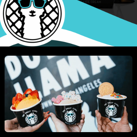
location.