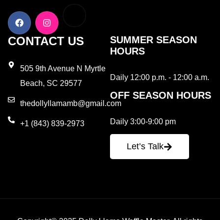
CONTACT US
SUMMER SEASON
HOURS
505 9th Avenue N Myrtle
Daily 12:00 p.m. - 12:00 a.m.
Beach, SC 29577
OFF SEASON HOURS
thedollyllamamb@gmail.com
Daily 3:00-9:00 pm
+1 (843) 839-2973
Let’s Talk