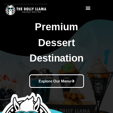
Myrtle Beach’s
Premium
En France, casino roulette en ligne apparaît dans des
Des contenus français citent casino paiement neosurf
En France, casino en ligne acceptant paysafecard apparaît
Dessert
analyses sur l’organisation des jeux, la
casino en ligne qui
dans des synthèses sur les solutions prépayées, la
casino
dans des analyses comparant les options de paiement,
accepte paypal
navigation et les performances techniques.
paiement neosurf
navigation et l’organisation du contenu.
casino en ligne acceptant paysafecard
la clarté des menus
Roobet Casino est listé dans des aperçus français qui
Destination
Les articles évoquent aussi la compatibilité mobile et la
Les analyses ajoutent des notes sur la sécurité et la
et la continuité du service. Les notes techniques abordent
examinent la clarté des menus et
casino roobet
la gestion
stabilité.
fiabilité.
la protection des données.
du contenu. Les sections techniques parlent souvent de
compatibilité mobile et de fiabilité.
If you are seeking for a trusted Australian online casino with a
If you are seeking for a dependable Australian online casino
Un casino avec cashlib met souvent l’accent sur la simplicité
Explore Our Menu
strong focus on pokies, The Pokies is the ideal place
with a strong focus on premium pokies, Royal Reels is a terrific
mobile: entrer le code, créditer le solde,
casino avec cashlib
thepokies.net login
to start. Enjoy a huge choice of games,
royal reels casino australia
alternative. Take advantage of a
puis consulter l’historique. Les restrictions de moyens de retrait
user-friendly design, and a new approach to online casino fun –
wide selection of games, an easy-to-use design, and a
et de jeux éligibles peuvent varier selon la licence.
all in one area.
contemporary approach to online casino gambling—all in one