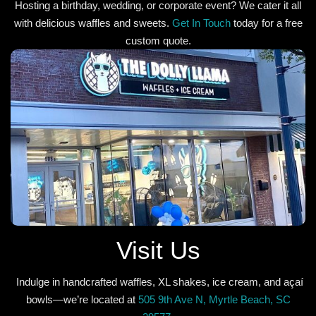
Hosting a birthday, wedding, or corporate event? We cater it all
with delicious waffles and sweets.
Get In Touch
today for a free
custom quote.
Visit Us
Indulge in handcrafted waffles, XL shakes, ice cream, and açaí
bowls—we’re located at
505 9th Ave N, Myrtle Beach, SC