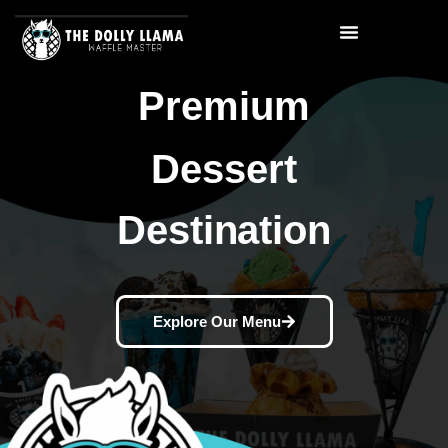
Myrtle Beach’s
Premium
En France, casino roulette en ligne apparaît dans des
Des contenus français citent casino paiement neosurf
En France, casino en ligne acceptant paysafecard apparaît
Dessert
analyses sur l’organisation des jeux, la
casino en ligne qui
dans des synthèses sur les solutions prépayées, la
casino
dans des analyses comparant les options de paiement,
accepte paypal
navigation et les performances techniques.
paiement neosurf
navigation et l’organisation du contenu.
casino en ligne acceptant paysafecard
la clarté des menus
Roobet Casino est listé dans des aperçus français qui
Destination
Les articles évoquent aussi la compatibilité mobile et la
Les analyses ajoutent des notes sur la sécurité et la
et la continuité du service. Les notes techniques abordent
examinent la clarté des menus et
casino roobet
la gestion
stabilité.
fiabilité.
la protection des données.
du contenu. Les sections techniques parlent souvent de
compatibilité mobile et de fiabilité.
If you are seeking for a trusted Australian online casino with a
If you are seeking for a dependable Australian online casino
Un casino avec cashlib met souvent l’accent sur la simplicité
Explore Our Menu
strong focus on pokies, The Pokies is the ideal place
with a strong focus on premium pokies, Royal Reels is a terrific
mobile: entrer le code, créditer le solde,
casino avec cashlib
thepokies.net login
to start. Enjoy a huge choice of games,
royal reels casino australia
alternative. Take advantage of a
puis consulter l’historique. Les restrictions de moyens de retrait
user-friendly design, and a new approach to online casino fun –
wide selection of games, an easy-to-use design, and a
et de jeux éligibles peuvent varier selon la licence.
all in one area.
contemporary approach to online casino gambling—all in one