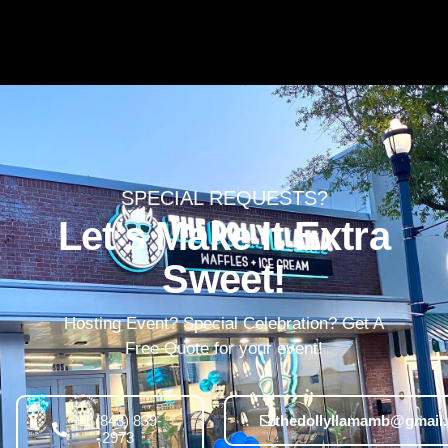
SPECIAL REQUESTS?
Let's Make It Extra
Sweet!
Hosting Event? Special Celebration? Get A
Free Quote for your event!
+1 (843) 839-
thedollyllamamb@gmail
2973