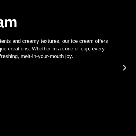
eam
dients and creamy textures, our ice cream offers
que creations. Whether in a cone or cup, every
freshing, melt-in-your-mouth joy.