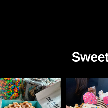
Sweet