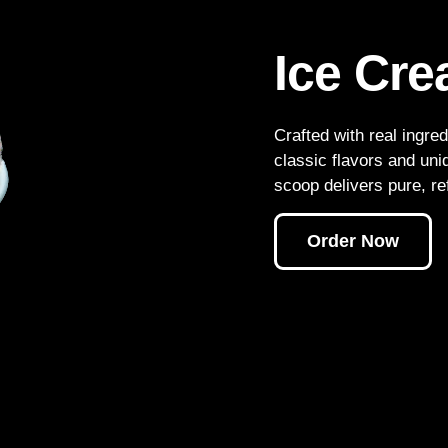
Ice Cr
Crafted with real ingre
classic flavors and uni
scoop delivers pure, re
Order Now