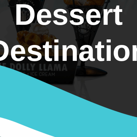
s sur l’organisation des jeux, la
casino en ligne qui accepte pa
es synthèses sur les solutions prépayées, la
Dessert
casino paiement n
dans des analyses comparant les options de paiement,
casino en
ection des données.
Destinatio
nent la clarté des menus et
casino roobet
la gestion du contenu.
strong focus on pokies, The Pokies is the ideal place
thepokies.n
h a strong focus on premium pokies, Royal Reels is a terrific
roy
ile: entrer le code, créditer le solde,
casino avec cashlib
puis c
ea.
 approach to online casino gambling—all in one location.