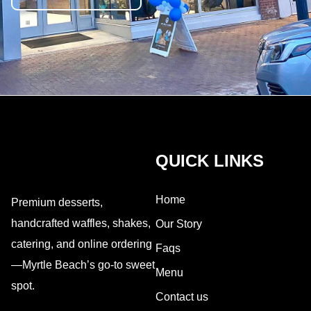
Un service destiné au public local doit offrir des informations
claires sur les règles, les paiements et la sécurité. Cette
transparence aide
nouveau casino en ligne france
à comparer
QUICK LINKS
les plateformes, à mieux gérer son budget et à conserver des
enregistrements précis pour un suivi régulier et sans confusion.
Home
Premium desserts,
handcrafted waffles, shakes,
Our Story
catering, and online ordering
Faqs
—Myrtle Beach’s go-to sweet
Menu
spot.
Contact us