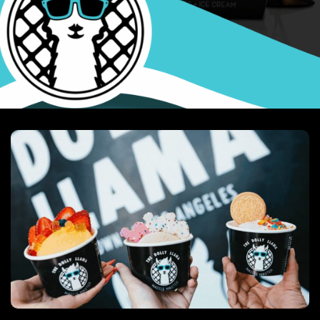
location.