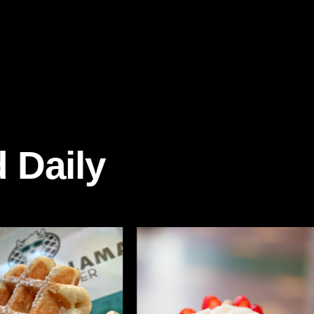
 Daily