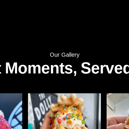
Our Gallery
 Moments, Served