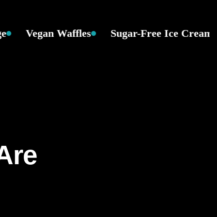
egan Waffles
Sugar-Free Ice Cream
Veg
Are