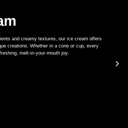
eam
dients and creamy textures, our ice cream offers
que creations. Whether in a cone or cup, every
freshing, melt-in-your-mouth joy.