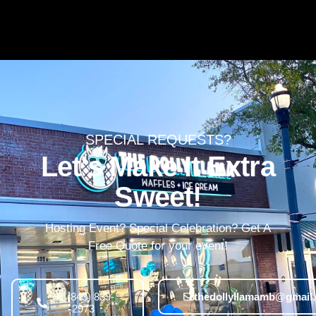
SPECIAL REQUESTS?
Let's Make It Extra
Sweet!
Hosting Event? Special Celebration? Get A
Free Quote for your event!
+1 (843) 839-
thedollyllamamb@gmail
2973