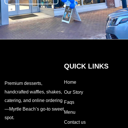
Un service destiné au public local doit offrir des informations
claires sur les règles, les paiements et la sécurité. Cette
transparence aide
nouveau casino en ligne france
à comparer
QUICK LINKS
les plateformes, à mieux gérer son budget et à conserver des
enregistrements précis pour un suivi régulier et sans confusion.
Home
Premium desserts,
handcrafted waffles, shakes,
Our Story
catering, and online ordering
Faqs
—Myrtle Beach’s go-to sweet
Menu
spot.
Contact us