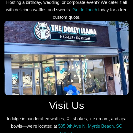
Hosting a birthday, wedding, or corporate event? We cater it all
with delicious waffles and sweets.
Get In Touch
today for a free
custom quote.
Visit Us
Indulge in handcrafted waffles, XL shakes, ice cream, and açaí
bowls—we’re located at
505 9th Ave N, Myrtle Beach, SC