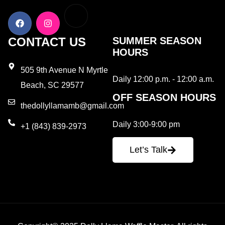
CONTACT US
SUMMER SEASON
HOURS
505 9th Avenue N Myrtle
Daily 12:00 p.m. - 12:00 a.m.
Beach, SC 29577
OFF SEASON HOURS
thedollyllamamb@gmail.com
Daily 3:00-9:00 pm
+1 (843) 839-2973
Let’s Talk