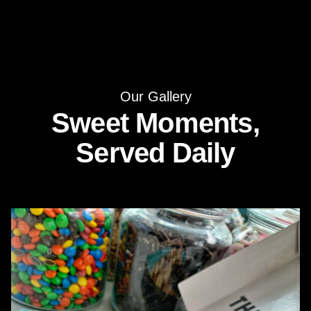
Our Gallery
Sweet Moments,
Served Daily