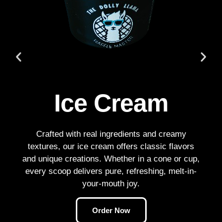
Ice Cream
Crafted with real ingredients and creamy
textures, our ice cream offers classic flavors
and unique creations. Whether in a cone or cup,
every scoop delivers pure, refreshing, melt-in-
your-mouth joy.
Order Now