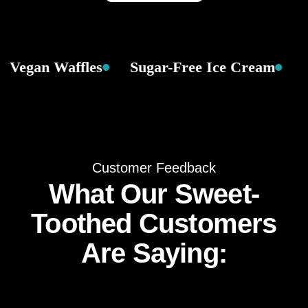
egan Waffles
Sugar-Free Ice Cream
Veg
Customer Feedback
What Our Sweet-
Toothed Customers
Are Saying: