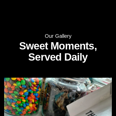
Our Gallery
Sweet Moments,
Served Daily