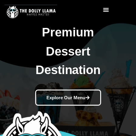
Myrtle Beach’s
Premium
En France, casino roulette en ligne apparaît dans des
Des contenus français citent casino paiement neosurf
En France, casino en ligne acceptant paysafecard apparaît
Dessert
analyses sur l’organisation des jeux, la
casino en ligne qui
dans des synthèses sur les solutions prépayées, la
casino
dans des analyses comparant les options de paiement,
accepte paypal
navigation et les performances techniques.
paiement neosurf
navigation et l’organisation du contenu.
casino en ligne acceptant paysafecard
la clarté des menus
Roobet Casino est listé dans des aperçus français qui
Destination
Les articles évoquent aussi la compatibilité mobile et la
Les analyses ajoutent des notes sur la sécurité et la
et la continuité du service. Les notes techniques abordent
examinent la clarté des menus et
casino roobet
la gestion
stabilité.
fiabilité.
la protection des données.
du contenu. Les sections techniques parlent souvent de
compatibilité mobile et de fiabilité.
If you are seeking for a trusted Australian online casino with a
If you are seeking for a dependable Australian online casino
Un casino avec cashlib met souvent l’accent sur la simplicité
Explore Our Menu
strong focus on pokies, The Pokies is the ideal place
with a strong focus on premium pokies, Royal Reels is a terrific
mobile: entrer le code, créditer le solde,
casino avec cashlib
thepokies.net login
to start. Enjoy a huge choice of games,
royal reels casino australia
alternative. Take advantage of a
puis consulter l’historique. Les restrictions de moyens de retrait
user-friendly design, and a new approach to online casino fun –
wide selection of games, an easy-to-use design, and a
et de jeux éligibles peuvent varier selon la licence.
all in one area.
contemporary approach to online casino gambling—all in one