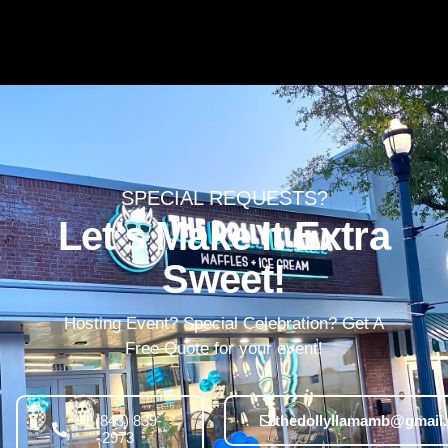
SPECIAL REQUESTS?
Let's Make It Extra
Sweet!
Hosting Event? Special Celebration? Get A
Free Quote for your event!
+1 (843) 839-
thedollyllamamb@gmail
2973