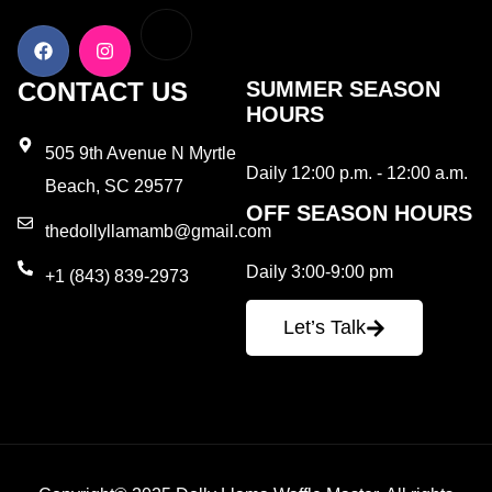
CONTACT US
SUMMER SEASON
HOURS
505 9th Avenue N Myrtle
Daily 12:00 p.m. - 12:00 a.m.
Beach, SC 29577
OFF SEASON HOURS
thedollyllamamb@gmail.com
Daily 3:00-9:00 pm
+1 (843) 839-2973
Let’s Talk