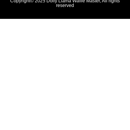
Copyright© 2025 Dolly Llama Waffle Master, All rights
reserved