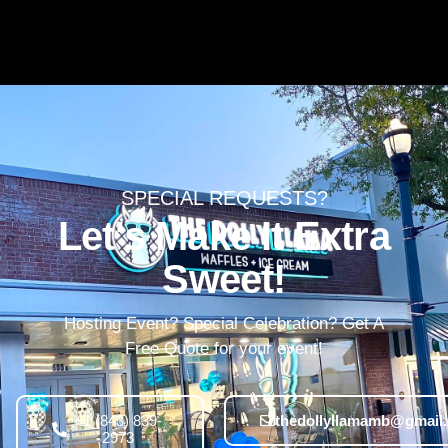
SPECIAL REQUESTS?
Let's Make It Extra
Sweet!
Hosting Event? Special Celebration? Get A
Free Quote for your event!
+1 (843) 839-
thedollyllamamb@gmail
2973