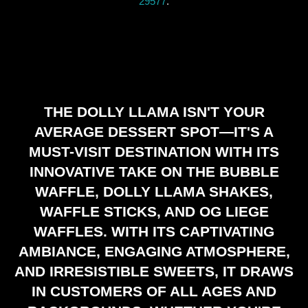
29577
.
THE DOLLY LLAMA ISN'T YOUR
AVERAGE DESSERT SPOT—IT'S A
MUST-VISIT DESTINATION WITH ITS
INNOVATIVE TAKE ON THE BUBBLE
WAFFLE, DOLLY LLAMA SHAKES,
WAFFLE STICKS, AND OG LIEGE
WAFFLES. WITH ITS CAPTIVATING
AMBIANCE, ENGAGING ATMOSPHERE,
AND IRRESISTIBLE SWEETS, IT DRAWS
IN CUSTOMERS OF ALL AGES AND