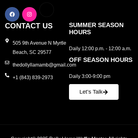
CONTACT US
SUMMER SEASON
HOURS
505 9th Avenue N Myrtle
Daily 12:00 p.m. - 12:00 a.m.
Beach, SC 29577
OFF SEASON HOURS
thedollyllamamb@gmail.com
Daily 3:00-9:00 pm
+1 (843) 839-2973
Let’s Talk