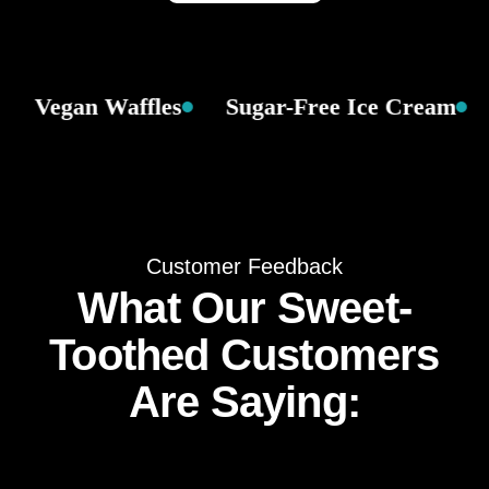
Vegan Waffles
Sugar-Free Ice Cream
Ve
Customer Feedback
What Our Sweet-
Toothed Customers
Are Saying: