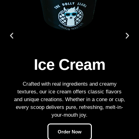
Ice Cream
Crafted with real ingredients and creamy
textures, our ice cream offers classic flavors
and unique creations. Whether in a cone or cup,
every scoop delivers pure, refreshing, melt-in-
your-mouth joy.
Order Now