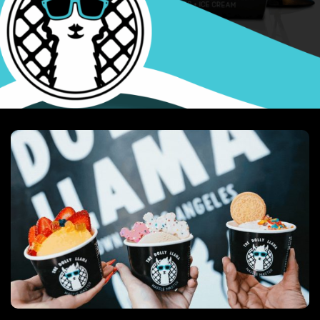
location.