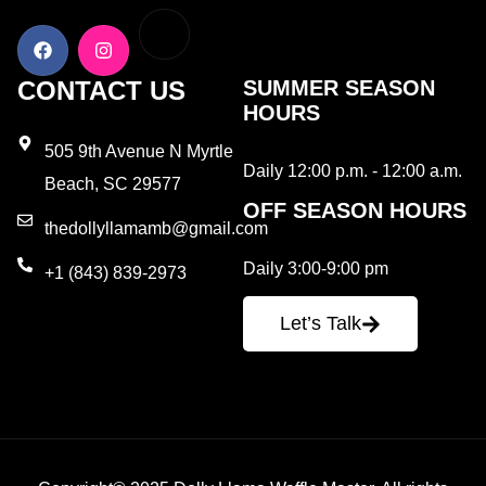
CONTACT US
SUMMER SEASON
HOURS
505 9th Avenue N Myrtle
Daily 12:00 p.m. - 12:00 a.m.
Beach, SC 29577
OFF SEASON HOURS
thedollyllamamb@gmail.com
Daily 3:00-9:00 pm
+1 (843) 839-2973
Let’s Talk