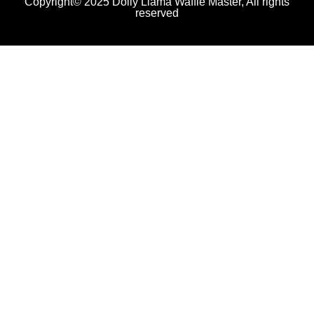
Copyright© 2025 Dolly Llama Waffle Master, All rights
reserved