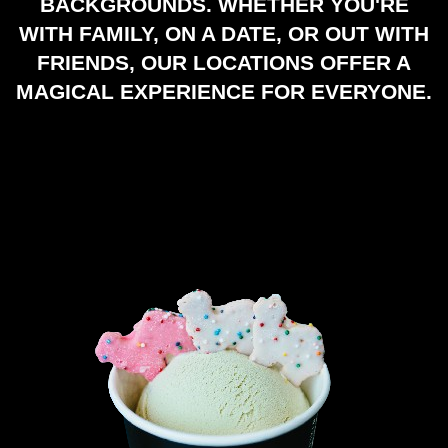
BACKGROUNDS. WHETHER YOU'RE
WITH FAMILY, ON A DATE, OR OUT WITH
FRIENDS, OUR LOCATIONS OFFER A
MAGICAL EXPERIENCE FOR EVERYONE.