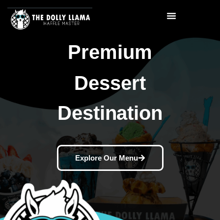
Myrtle Beach’s
Premium
En France, casino roulette en ligne apparaît dans des
Des contenus français citent casino paiement neosurf
En France, casino en ligne acceptant paysafecard apparaît
Dessert
analyses sur l’organisation des jeux, la
casino en ligne qui
dans des synthèses sur les solutions prépayées, la
casino
dans des analyses comparant les options de paiement,
accepte paypal
navigation et les performances techniques.
paiement neosurf
navigation et l’organisation du contenu.
casino en ligne acceptant paysafecard
la clarté des menus
Roobet Casino est listé dans des aperçus français qui
Destination
Les articles évoquent aussi la compatibilité mobile et la
Les analyses ajoutent des notes sur la sécurité et la
et la continuité du service. Les notes techniques abordent
examinent la clarté des menus et
casino roobet
la gestion
stabilité.
fiabilité.
la protection des données.
du contenu. Les sections techniques parlent souvent de
compatibilité mobile et de fiabilité.
If you are seeking for a trusted Australian online casino with a
If you are seeking for a dependable Australian online casino
Un casino avec cashlib met souvent l’accent sur la simplicité
Explore Our Menu
strong focus on pokies, The Pokies is the ideal place
with a strong focus on premium pokies, Royal Reels is a terrific
mobile: entrer le code, créditer le solde,
casino avec cashlib
thepokies.net login
to start. Enjoy a huge choice of games,
royal reels casino australia
alternative. Take advantage of a
puis consulter l’historique. Les restrictions de moyens de retrait
user-friendly design, and a new approach to online casino fun –
wide selection of games, an easy-to-use design, and a
et de jeux éligibles peuvent varier selon la licence.
all in one area.
contemporary approach to online casino gambling—all in one