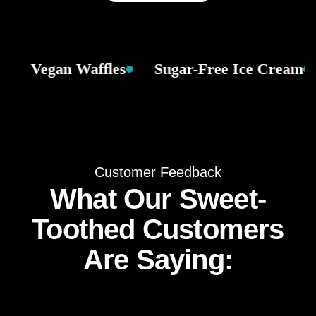
Vegan Waffles
Sugar-Free Ice Cream
V
Customer Feedback
What Our Sweet-
Toothed Customers
Are Saying: