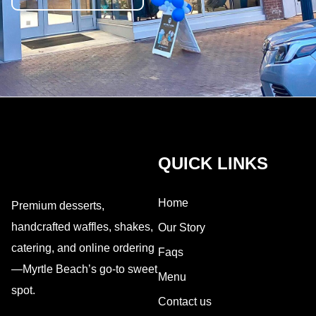
Un service destiné au public local doit offrir des informations
claires sur les règles, les paiements et la sécurité. Cette
transparence aide
nouveau casino en ligne france
à comparer
QUICK LINKS
les plateformes, à mieux gérer son budget et à conserver des
enregistrements précis pour un suivi régulier et sans confusion.
Home
Premium desserts,
handcrafted waffles, shakes,
Our Story
catering, and online ordering
Faqs
—Myrtle Beach’s go-to sweet
Menu
spot.
Contact us