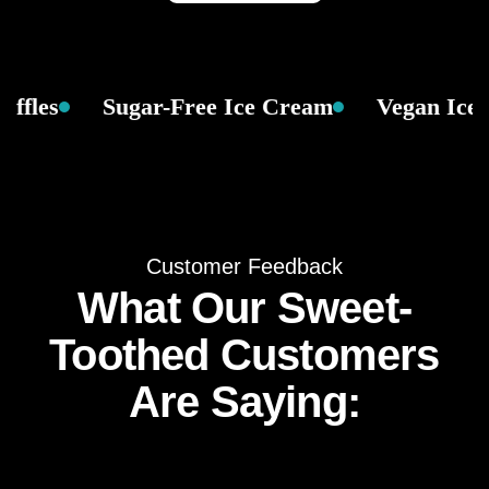
es
Sugar-Free Ice Cream
Vegan Ice Cr
Customer Feedback
What Our Sweet-
Toothed Customers
Are Saying: