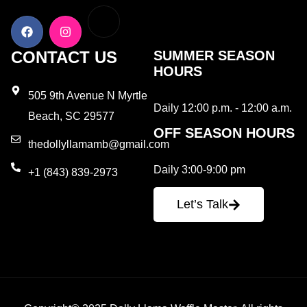
CONTACT US
SUMMER SEASON
HOURS
505 9th Avenue N Myrtle
Daily 12:00 p.m. - 12:00 a.m.
Beach, SC 29577
OFF SEASON HOURS
thedollyllamamb@gmail.com
Daily 3:00-9:00 pm
+1 (843) 839-2973
Let’s Talk