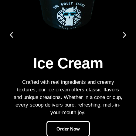
Shakes
amy
Thick, creamy, and wildly satisfying—ou
avors
milkshakes blend premium ice cream with b
or cup,
flavors. Choose from timeless favorites or 
lt-in-
exciting combos topped with whipped crea
candy, or cookie crumbles.
Order Now