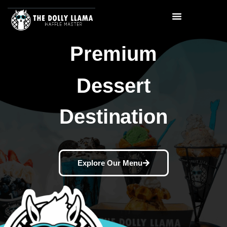
Myrtle Beach’s
Premium
En France, casino roulette en ligne apparaît dans des
Des contenus français citent casino paiement neosurf
En France, casino en ligne acceptant paysafecard apparaît
Dessert
analyses sur l’organisation des jeux, la
casino en ligne qui
dans des synthèses sur les solutions prépayées, la
casino
dans des analyses comparant les options de paiement,
accepte paypal
navigation et les performances techniques.
paiement neosurf
navigation et l’organisation du contenu.
casino en ligne acceptant paysafecard
la clarté des menus
Roobet Casino est listé dans des aperçus français qui
Destination
Les articles évoquent aussi la compatibilité mobile et la
Les analyses ajoutent des notes sur la sécurité et la
et la continuité du service. Les notes techniques abordent
examinent la clarté des menus et
casino roobet
la gestion
stabilité.
fiabilité.
la protection des données.
du contenu. Les sections techniques parlent souvent de
compatibilité mobile et de fiabilité.
If you are seeking for a trusted Australian online casino with a
If you are seeking for a dependable Australian online casino
Un casino avec cashlib met souvent l’accent sur la simplicité
Explore Our Menu
strong focus on pokies, The Pokies is the ideal place
with a strong focus on premium pokies, Royal Reels is a terrific
mobile: entrer le code, créditer le solde,
casino avec cashlib
thepokies.net login
to start. Enjoy a huge choice of games,
royal reels casino australia
alternative. Take advantage of a
puis consulter l’historique. Les restrictions de moyens de retrait
user-friendly design, and a new approach to online casino fun –
wide selection of games, an easy-to-use design, and a
et de jeux éligibles peuvent varier selon la licence.
all in one area.
contemporary approach to online casino gambling—all in one