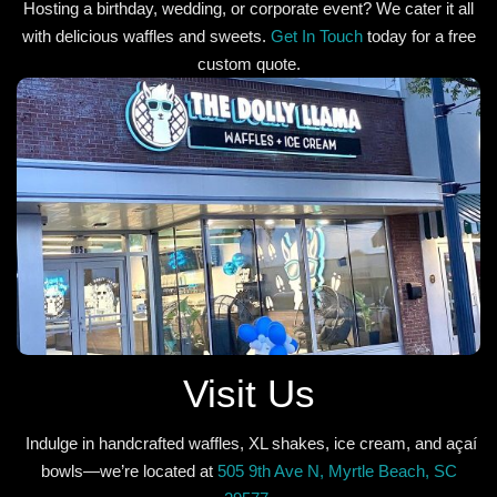
Hosting a birthday, wedding, or corporate event? We cater it all
with delicious waffles and sweets.
Get In Touch
today for a free
custom quote.
Visit Us
Indulge in handcrafted waffles, XL shakes, ice cream, and açaí
bowls—we’re located at
505 9th Ave N, Myrtle Beach, SC