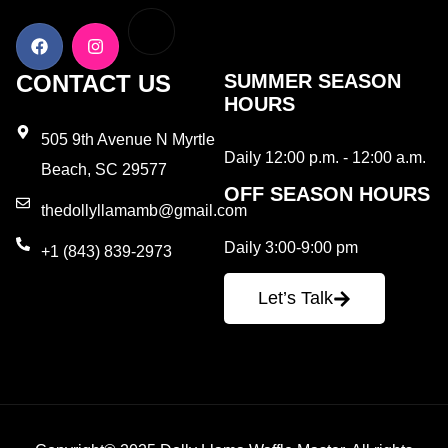
CONTACT US
SUMMER SEASON
HOURS
505 9th Avenue N Myrtle
Daily 12:00 p.m. - 12:00 a.m.
Beach, SC 29577
OFF SEASON HOURS
thedollyllamamb@gmail.com
Daily 3:00-9:00 pm
+1 (843) 839-2973
Let’s Talk