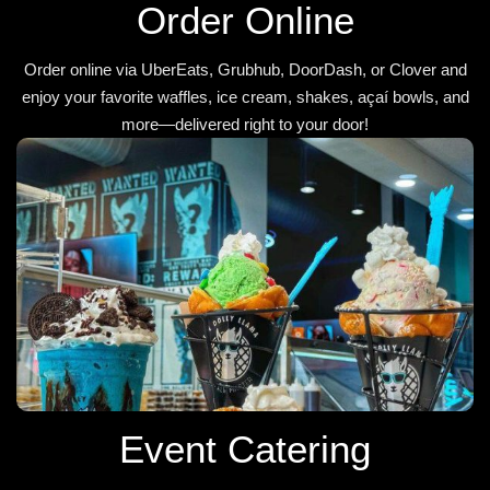
Order Online
Order online via UberEats, Grubhub, DoorDash, or Clover and
enjoy your favorite waffles, ice cream, shakes, açaí bowls, and
more—delivered right to your door!
Event Catering