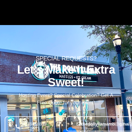
SPECIAL REQUESTS?
Let's Make It Extra
Sweet!
Hosting Event? Special Celebration? Get A
Free Quote for your event!
+1 (843) 839-
thedollyllamamb@gmail
2973