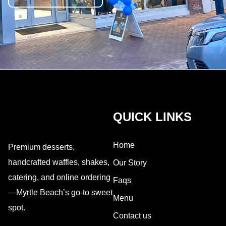
Un service destiné au public local doit offrir des informations
claires sur les règles, les paiements et la sécurité. Cette
transparence aide
nouveau casino en ligne france
à comparer
QUICK LINKS
les plateformes, à mieux gérer son budget et à conserver des
enregistrements précis pour un suivi régulier et sans confusion.
Home
Premium desserts,
handcrafted waffles, shakes,
Our Story
catering, and online ordering
Faqs
—Myrtle Beach’s go-to sweet
Menu
spot.
Contact us