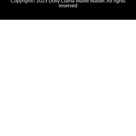
Copyright© 2025 Dolly Llama Waffle Master, All rights
reserved