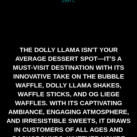
29577
.
THE DOLLY LLAMA ISN'T YOUR
AVERAGE DESSERT SPOT—IT'S A
MUST-VISIT DESTINATION WITH ITS
INNOVATIVE TAKE ON THE BUBBLE
WAFFLE, DOLLY LLAMA SHAKES,
WAFFLE STICKS, AND OG LIEGE
WAFFLES. WITH ITS CAPTIVATING
AMBIANCE, ENGAGING ATMOSPHERE,
AND IRRESISTIBLE SWEETS, IT DRAWS
IN CUSTOMERS OF ALL AGES AND