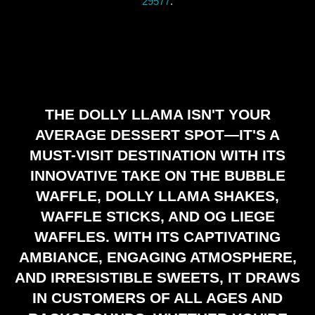
29577
.
THE DOLLY LLAMA ISN'T YOUR
AVERAGE DESSERT SPOT—IT'S A
MUST-VISIT DESTINATION WITH ITS
INNOVATIVE TAKE ON THE BUBBLE
WAFFLE, DOLLY LLAMA SHAKES,
WAFFLE STICKS, AND OG LIEGE
WAFFLES. WITH ITS CAPTIVATING
AMBIANCE, ENGAGING ATMOSPHERE,
AND IRRESISTIBLE SWEETS, IT DRAWS
IN CUSTOMERS OF ALL AGES AND