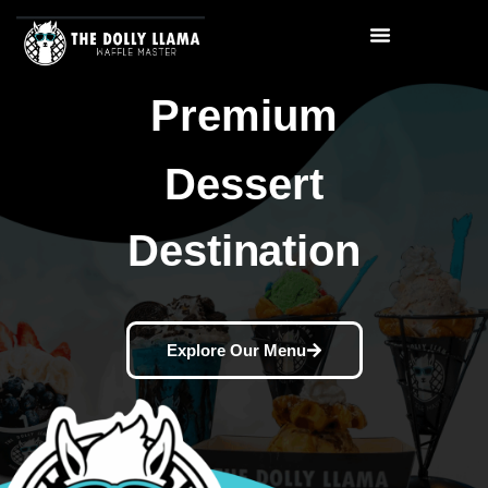
Myrtle Beach’s
Premium
En France, casino roulette en ligne apparaît dans des
Des contenus français citent casino paiement neosurf
En France, casino en ligne acceptant paysafecard apparaît
Dessert
analyses sur l’organisation des jeux, la
casino en ligne qui
dans des synthèses sur les solutions prépayées, la
casino
dans des analyses comparant les options de paiement,
accepte paypal
navigation et les performances techniques.
paiement neosurf
navigation et l’organisation du contenu.
casino en ligne acceptant paysafecard
la clarté des menus
Roobet Casino est listé dans des aperçus français qui
Destination
Les articles évoquent aussi la compatibilité mobile et la
Les analyses ajoutent des notes sur la sécurité et la
et la continuité du service. Les notes techniques abordent
examinent la clarté des menus et
casino roobet
la gestion
stabilité.
fiabilité.
la protection des données.
du contenu. Les sections techniques parlent souvent de
compatibilité mobile et de fiabilité.
If you are seeking for a trusted Australian online casino with a
If you are seeking for a dependable Australian online casino
Un casino avec cashlib met souvent l’accent sur la simplicité
Explore Our Menu
strong focus on pokies, The Pokies is the ideal place
with a strong focus on premium pokies, Royal Reels is a terrific
mobile: entrer le code, créditer le solde,
casino avec cashlib
thepokies.net login
to start. Enjoy a huge choice of games,
royal reels casino australia
alternative. Take advantage of a
puis consulter l’historique. Les restrictions de moyens de retrait
user-friendly design, and a new approach to online casino fun –
wide selection of games, an easy-to-use design, and a
et de jeux éligibles peuvent varier selon la licence.
all in one area.
contemporary approach to online casino gambling—all in one