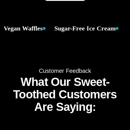
gan Waffles
Sugar-Free Ice Cream
Vega
Customer Feedback
What Our Sweet-
Toothed Customers
Are Saying: