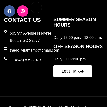
CONTACT US
SUMMER SEASON
HOURS
505 9th Avenue N Myrtle
Daily 12:00 p.m. - 12:00 a.m.
Beach, SC 29577
OFF SEASON HOURS
thedollyllamamb@gmail.com
Daily 3:00-9:00 pm
+1 (843) 839-2973
Let’s Talk