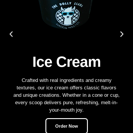
Ice Cream
Crafted with real ingredients and creamy
textures, our ice cream offers classic flavors
and unique creations. Whether in a cone or cup,
every scoop delivers pure, refreshing, melt-in-
your-mouth joy.
Order Now