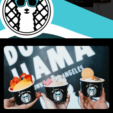
location.