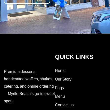
Un service destiné au public local doit offrir des informations
claires sur les règles, les paiements et la sécurité. Cette
transparence aide
nouveau casino en ligne france
à comparer
QUICK LINKS
les plateformes, à mieux gérer son budget et à conserver des
enregistrements précis pour un suivi régulier et sans confusion.
Home
Premium desserts,
handcrafted waffles, shakes,
Our Story
catering, and online ordering
Faqs
—Myrtle Beach’s go-to sweet
Menu
spot.
Contact us