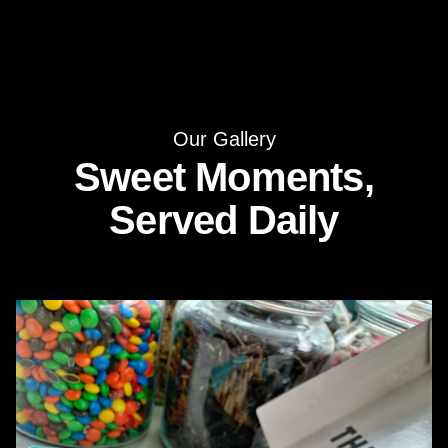
Our Gallery
Sweet Moments,
Served Daily