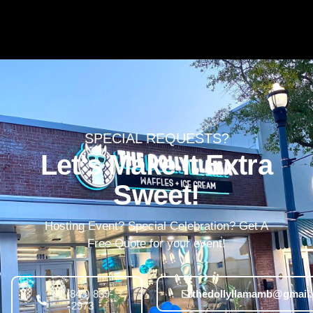
SPECIAL REQUESTS?
Let's Make It Extra
Sweet!
Hosting Event? Special Celebration? Get A
Free Quote for your event!
+1 (843) 839-
thedollyllamamb@gmail
2973